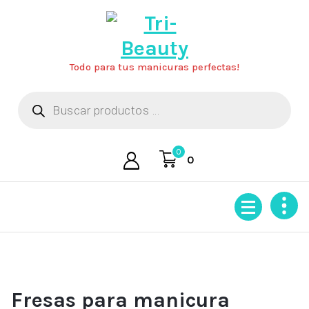
Saltar
al
contenido
Todo para tus manicuras perfectas!
Búsqueda
de
productos
0
0
Fresas para manicura