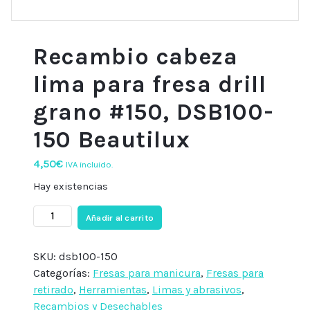
Recambio cabeza
lima para fresa drill
grano #150, DSB100-
150 Beautilux
4,50
€
IVA incluido.
Hay existencias
Recambio
Añadir al carrito
cabeza
lima
SKU:
dsb100-150
para
Categorías:
Fresas para manicura
,
Fresas para
fresa
retirado
,
Herramientas
,
Limas y abrasivos
,
drill
Recambios y Desechables