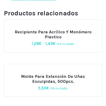
grano
#150,
Productos relacionados
DSB100-
150
Beautilux
cantidad
Recipiente Para Acrílico Y Monómero
Plastico
Rango
1,28
€
-
1,49
€
IVA incluido.
de
precios:
desde
1,28€
hasta
1,49€
Molde Para Extensión De Uñas
Esculpidas, 500pcs.
5,50
€
IVA incluido.