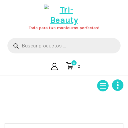
Saltar
al
contenido
Todo para tus manicuras perfectas!
Búsqueda
de
productos
0
0