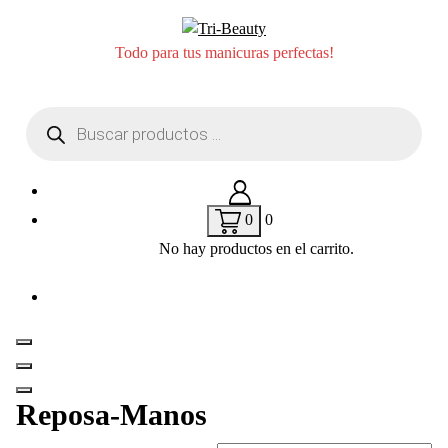
Saltar
al
Todo para tus manicuras perfectas!
contenido
Búsqueda
de
productos
0
0
No hay productos en el carrito.
Reposa-Manos