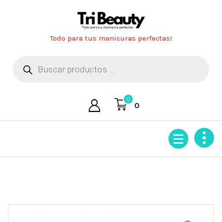
Saltar
al
contenido
Todo para tus manicuras perfectas!
Búsqueda
de
productos
0
0