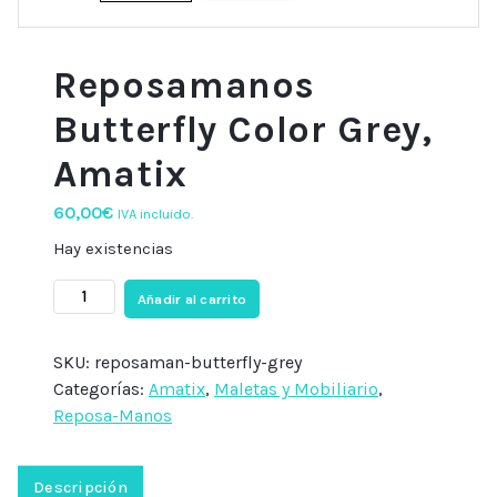
Reposamanos
Butterfly Color Grey,
Amatix
60,00
€
IVA incluido.
Hay existencias
Reposamanos
Añadir al carrito
Butterfly
Color
SKU:
reposaman-butterfly-grey
Grey,
Categorías:
Amatix
,
Maletas y Mobiliario
,
Amatix
Reposa-Manos
cantidad
Descripción