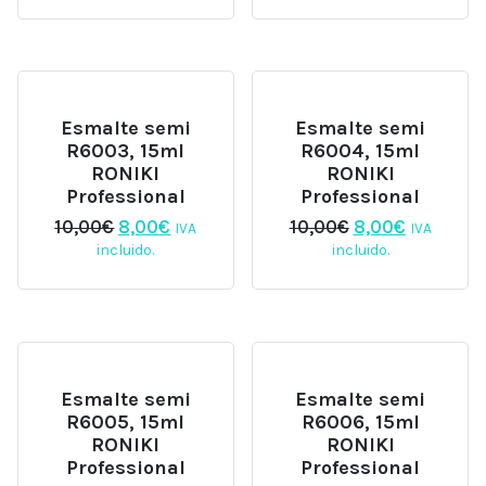
era:
es:
era:
es:
10,00€.
8,00€.
10,00€.
8,00€.
Esmalte semi
Esmalte semi
R6003, 15ml
R6004, 15ml
RONIKI
RONIKI
Professional
Professional
El
El
El
El
10,00
€
8,00
€
10,00
€
8,00
€
IVA
IVA
precio
precio
precio
precio
incluido.
incluido.
original
actual
original
actual
era:
es:
era:
es:
10,00€.
8,00€.
10,00€.
8,00€.
Esmalte semi
Esmalte semi
R6005, 15ml
R6006, 15ml
RONIKI
RONIKI
Professional
Professional