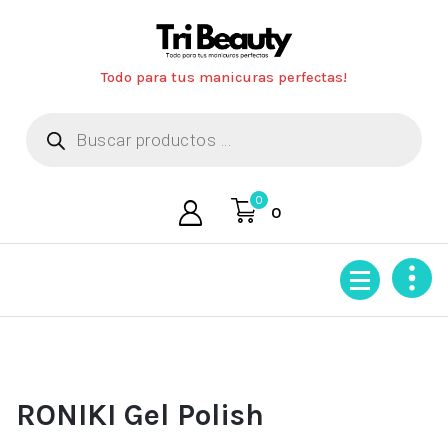
Saltar
al
contenido
Todo para tus manicuras perfectas!
Búsqueda
de
productos
0
0
RONIKI Gel Polish