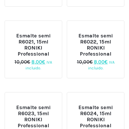
original
actual
original
actual
era:
es:
era:
es:
10,00€.
8,00€.
10,00€.
8,00€.
Esmalte semi
Esmalte semi
R6021, 15ml
R6022, 15ml
RONIKI
RONIKI
Professional
Professional
El
El
El
El
10,00
€
8,00
€
10,00
€
8,00
€
IVA
IVA
precio
precio
precio
precio
incluido.
incluido.
original
actual
original
actual
era:
es:
era:
es:
10,00€.
8,00€.
10,00€.
8,00€.
Esmalte semi
Esmalte semi
R6023, 15ml
R6024, 15ml
RONIKI
RONIKI
Professional
Professional