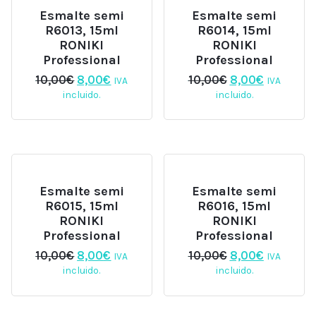
Esmalte semi
Esmalte semi
R6013, 15ml
R6014, 15ml
RONIKI
RONIKI
Professional
Professional
El
El
El
El
10,00
€
8,00
€
10,00
€
8,00
€
IVA
IVA
precio
precio
precio
precio
incluido.
incluido.
original
actual
original
actual
era:
es:
era:
es:
10,00€.
8,00€.
10,00€.
8,00€.
Esmalte semi
Esmalte semi
R6015, 15ml
R6016, 15ml
RONIKI
RONIKI
Professional
Professional
El
El
El
El
10,00
€
8,00
€
10,00
€
8,00
€
IVA
IVA
precio
precio
precio
precio
incluido.
incluido.
original
actual
original
actual
era:
es:
era:
es:
10,00€.
8,00€.
10,00€.
8,00€.