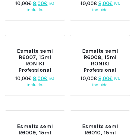
El
El
El
El
10,00
€
8,00
€
10,00
€
8,00
€
IVA
IVA
precio
precio
precio
precio
incluido.
incluido.
original
actual
original
actual
era:
es:
era:
es:
10,00€.
8,00€.
10,00€.
8,00€.
Esmalte semi
Esmalte semi
R6007, 15ml
R6008, 15ml
RONIKI
RONIKI
Professional
Professional
El
El
El
El
10,00
€
8,00
€
10,00
€
8,00
€
IVA
IVA
precio
precio
precio
precio
incluido.
incluido.
original
actual
original
actual
era:
es:
era:
es:
10,00€.
8,00€.
10,00€.
8,00€.
Esmalte semi
Esmalte semi
R6009, 15ml
R6010, 15ml