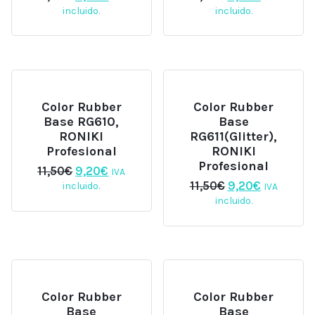
precio
precio
precio
precio
incluido.
incluido.
original
actual
original
actual
era:
es:
era:
es:
11,50€.
9,20€.
11,50€.
9,20€.
Color Rubber
Color Rubber
Base RG610,
Base
RONIKI
RG611(Glitter),
Profesional
RONIKI
Profesional
El
El
11,50
€
9,20
€
IVA
precio
precio
El
El
11,50
€
9,20
€
incluido.
IVA
original
actual
precio
precio
incluido.
era:
es:
original
actual
11,50€.
9,20€.
era:
es:
11,50€.
9,20€.
Color Rubber
Color Rubber
Base
Base