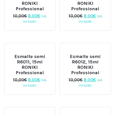
RONIKI
RONIKI
Professional
Professional
El
El
El
El
10,00
€
8,00
€
10,00
€
8,00
€
IVA
IVA
precio
precio
precio
precio
incluido.
incluido.
original
actual
original
actual
era:
es:
era:
es:
10,00€.
8,00€.
10,00€.
8,00€.
Esmalte semi
Esmalte semi
R6011, 15ml
R6012, 15ml
RONIKI
RONIKI
Professional
Professional
El
El
El
El
10,00
€
8,00
€
10,00
€
8,00
€
IVA
IVA
precio
precio
precio
precio
incluido.
incluido.
original
actual
original
actual
era:
es:
era:
es:
10,00€.
8,00€.
10,00€.
8,00€.