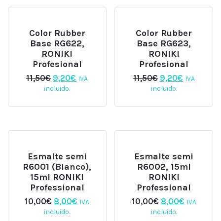
Color Rubber
Color Rubber
Base RG622,
Base RG623,
RONIKI
RONIKI
Profesional
Profesional
El
El
El
El
11,50
€
9,20
€
11,50
€
9,20
€
IVA
IVA
precio
precio
precio
precio
incluido.
incluido.
original
actual
original
actual
era:
es:
era:
es:
11,50€.
9,20€.
11,50€.
9,20€.
Esmalte semi
Esmalte semi
R6001 (Blanco),
R6002, 15ml
15ml RONIKI
RONIKI
Professional
Professional
El
El
El
El
10,00
€
8,00
€
10,00
€
8,00
€
IVA
IVA
precio
precio
precio
precio
incluido.
incluido.
original
actual
original
actual