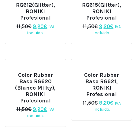
RG612(Glitter),
RG615(Glitter),
RONIKI
RONIKI
Profesional
Profesional
El
El
El
El
11,50
€
9,20
€
11,50
€
9,20
€
IVA
IVA
precio
precio
precio
precio
incluido.
incluido.
original
actual
original
actual
era:
es:
era:
es:
11,50€.
9,20€.
11,50€.
9,20€.
Color Rubber
Color Rubber
Base RG620
Base RG621,
(Blanco Milky),
RONIKI
RONIKI
Profesional
Profesional
El
El
11,50
€
9,20
€
IVA
precio
precio
El
El
11,50
€
9,20
€
incluido.
IVA
original
actual
precio
precio
incluido.
era:
es:
original
actual
11,50€.
9,20€.
era:
es:
11,50€.
9,20€.