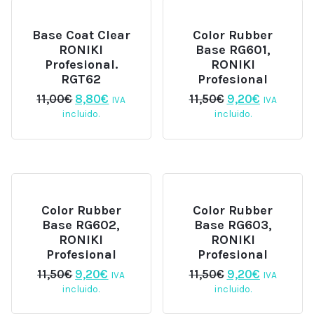
Base Coat Clear
Color Rubber
RONIKI
Base RG601,
Profesional.
RONIKI
RGT62
Profesional
El
El
El
El
11,00
€
8,80
€
11,50
€
9,20
€
IVA
IVA
precio
precio
precio
precio
incluido.
incluido.
original
actual
original
actual
era:
es:
era:
es:
11,00€.
8,80€.
11,50€.
9,20€.
Color Rubber
Color Rubber
Base RG602,
Base RG603,
RONIKI
RONIKI
Profesional
Profesional
El
El
El
El
11,50
€
9,20
€
11,50
€
9,20
€
IVA
IVA
precio
precio
precio
precio
incluido.
incluido.
original
actual
original
actual