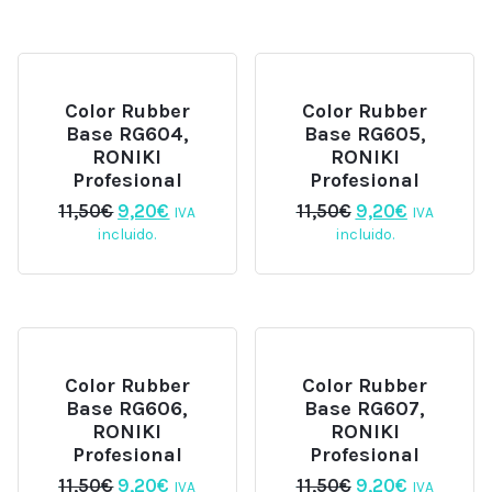
era:
es:
era:
es:
11,50€.
9,20€.
11,50€.
9,20€.
Color Rubber
Color Rubber
Base RG604,
Base RG605,
RONIKI
RONIKI
Profesional
Profesional
El
El
El
El
11,50
€
9,20
€
11,50
€
9,20
€
IVA
IVA
precio
precio
precio
precio
incluido.
incluido.
original
actual
original
actual
era:
es:
era:
es:
11,50€.
9,20€.
11,50€.
9,20€.
Color Rubber
Color Rubber
Base RG606,
Base RG607,
RONIKI
RONIKI
Profesional
Profesional
El
El
El
El
11,50
€
9,20
€
11,50
€
9,20
€
IVA
IVA