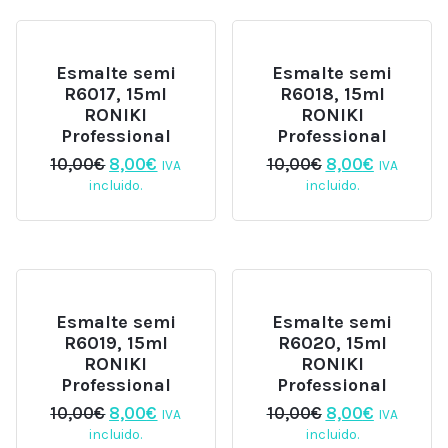
Esmalte semi
Esmalte semi
R6017, 15ml
R6018, 15ml
RONIKI
RONIKI
Professional
Professional
El
El
El
El
10,00
€
8,00
€
10,00
€
8,00
€
IVA
IVA
precio
precio
precio
precio
incluido.
incluido.
original
actual
original
actual
era:
es:
era:
es:
10,00€.
8,00€.
10,00€.
8,00€.
Esmalte semi
Esmalte semi
R6019, 15ml
R6020, 15ml
RONIKI
RONIKI
Professional
Professional
El
El
El
El
10,00
€
8,00
€
10,00
€
8,00
€
IVA
IVA
precio
precio
precio
precio
incluido.
incluido.