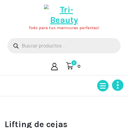
Saltar
al
contenido
Todo para tus manicuras perfectas!
Búsqueda
de
productos
0
0
Lifting de cejas