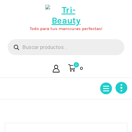
Saltar
al
contenido
Todo para tus manicuras perfectas!
Búsqueda
de
productos
0
0