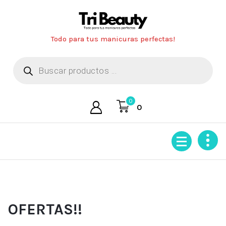
Saltar
al
contenido
Todo para tus manicuras perfectas!
Búsqueda
de
productos
0
0
OFERTAS!!