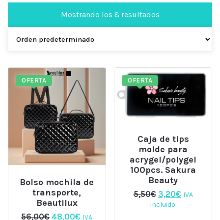
Mostrando los 8 resultados
OFERTA
OFERTA
Caja de tips
molde para
acrygel/polygel
100pcs. Sakura
Beauty
Bolso mochila de
transporte,
El
El
5,50
€
3,20
€
IVA
Beautilux
precio
precio
incluido.
original
actual
El
El
56,00
€
48,00
€
IVA