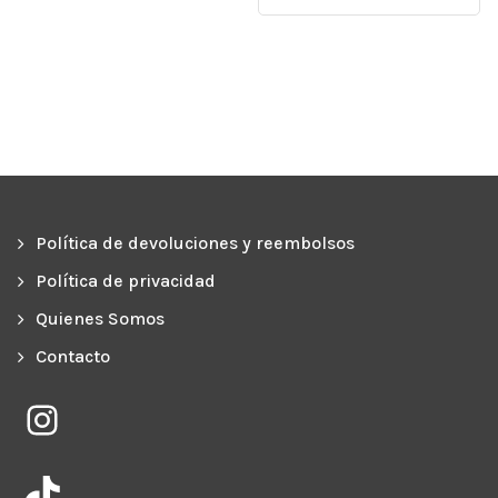
9,50€.
6,50€.
era:
es:
11,95€.
9,95€.
Política de devoluciones y reembolsos
Política de privacidad
Quienes Somos
Contacto
Instagram
TikTok