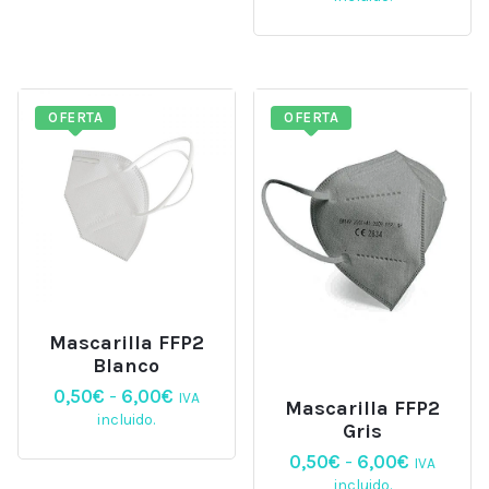
4,50€.
3,95€.
original
actual
era:
es:
2,00€.
1,50€.
OFERTA
OFERTA
Mascarilla FFP2
Blanco
Rango
0,50
€
-
6,00
€
IVA
Mascarilla FFP2
de
incluido.
Gris
precios:
Rango
desde
0,50
€
-
6,00
€
IVA
de
0,50€
incluido.