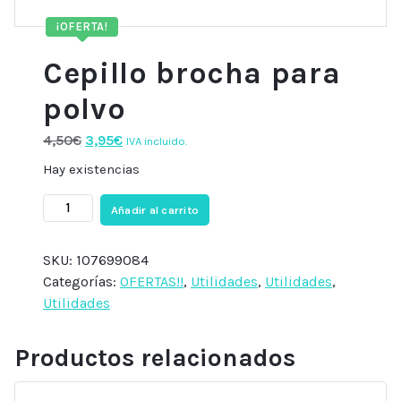
¡OFERTA!
Cepillo brocha para
polvo
El
El
4,50
€
3,95
€
IVA incluido.
precio
precio
Hay existencias
original
actual
Cepillo
era:
es:
Añadir al carrito
brocha
4,50€.
3,95€.
para
SKU:
107699084
polvo
Categorías:
OFERTAS!!
,
Utilidades
,
Utilidades
,
cantidad
Utilidades
Productos relacionados