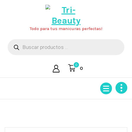
Saltar
al
contenido
Todo para tus manicuras perfectas!
Búsqueda
de
productos
0
0