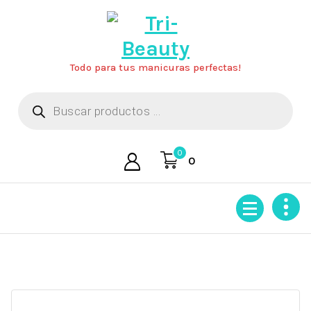
Saltar
al
contenido
Todo para tus manicuras perfectas!
Búsqueda
de
productos
0
0