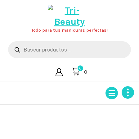
Saltar
al
contenido
Todo para tus manicuras perfectas!
Búsqueda
de
productos
0
0