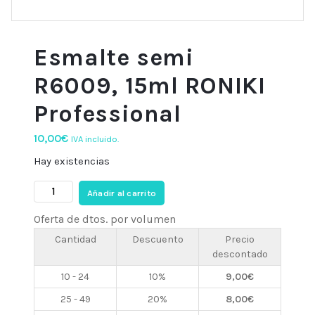
Esmalte semi
R6009, 15ml RONIKI
Professional
10,00
€
IVA incluido.
Hay existencias
Esmalte
Añadir al carrito
semi
Oferta de dtos. por volumen
R6009,
15ml
Cantidad
Descuento
Precio
descontado
RONIKI
Professional
10 - 24
10%
9,00
€
cantidad
25 - 49
20%
8,00
€