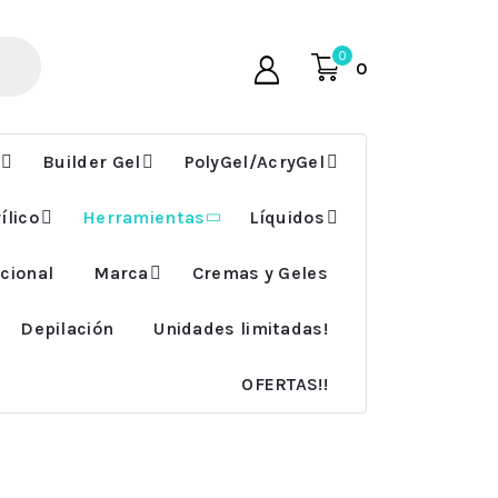
0
0
Builder Gel
PolyGel/AcryGel
ílico
Herramientas
Líquidos
cional
Marca
Cremas y Geles
Depilación
Unidades limitadas!
OFERTAS!!