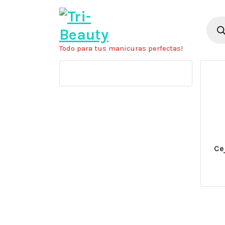
Saltar
al
Búsq
de
contenido
prod
Todo para tus manicuras perfectas!
Ce