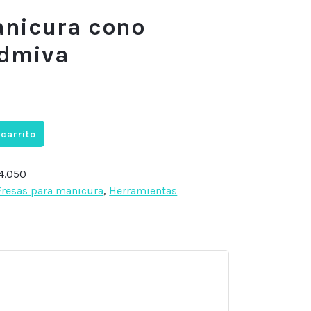
anicura cono
admiva
 carrito
4.050
Fresas para manicura
,
Herramientas