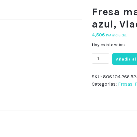
Fresa m
azul, Vl
4,50
€
IVA incluido.
Hay existencias
Fresa
Añadir al
manicura
cono
SKU:
806.104.266.52
azul,
Categorías:
Fresas
,
Vladmiva
cantidad