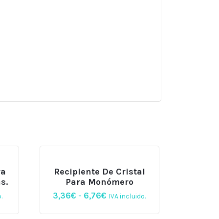
ra
Recipiente De Cristal
s.
Para Monómero
Rango
3,36
€
-
6,76
€
.
IVA incluido.
de
precios: