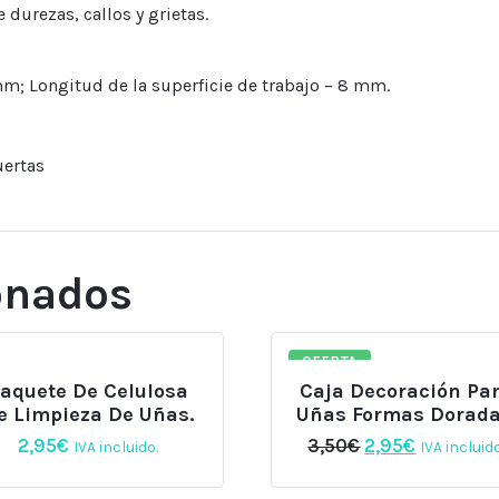
 durezas, callos y grietas.
m; Longitud de la superficie de trabajo – 8 mm.
uertas
onados
OFERTA
aquete De Celulosa
Caja Decoración Pa
e Limpieza De Uñas.
Uñas Formas Dorada
El
El
2,95
€
3,50
€
2,95
€
IVA incluido.
IVA incluido
precio
precio
original
actual