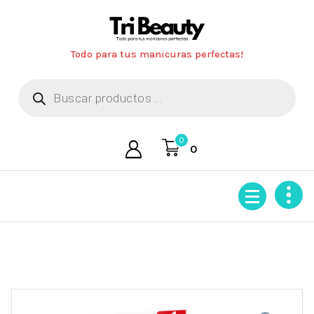
Saltar
al
contenido
Todo para tus manicuras perfectas!
Búsqueda
de
productos
0
0