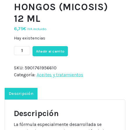
HONGOS (MICOSIS)
12 ML
6,75
€
IVA incluido.
Hay existencias
NAIL
Añadir al carrito
THERAPY
ANTI-
SKU:
5901761956610
HONGOS
Categoría:
Aceites y tratamientos
(MICOSIS)
12
ML
Descripción
cantidad
Descripción
La fórmula especialmente desarrollada se