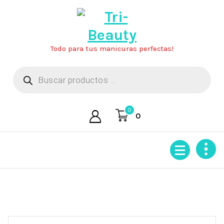
Saltar
al
contenido
Todo para tus manicuras perfectas!
Búsqueda
de
productos
0
0