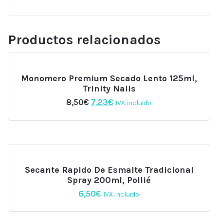
Productos relacionados
Monomero Premium Secado Lento 125ml,
Trinity Nails
El
El
8,50
€
7,23
€
IVA incluido.
precio
precio
original
actual
era:
es:
8,50€.
7,23€.
Secante Rapido De Esmalte Tradicional
Spray 200ml, Pollié
6,50
€
IVA incluido.