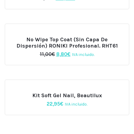
precio
precio
original
actual
era:
es:
120,00€.
102,00€.
No Wipe Top Coat (sin Capa De
Dispersión) RONIKI Profesional. RHT61
El
El
11,00
€
8,80
€
IVA incluido.
precio
precio
original
actual
era:
es:
11,00€.
8,80€.
Kit Soft Gel Nail, Beautilux
22,95
€
IVA incluido.