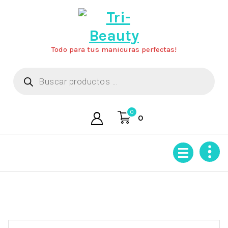
Saltar
al
contenido
Todo para tus manicuras perfectas!
Búsqueda
de
productos
0
0