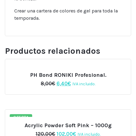
Crear una cartera de colores de gel para toda la
temporada.
Productos relacionados
PH Bond RONIKI Profesional.
El
El
8,00
€
6,40
€
IVA incluido.
precio
precio
original
actual
era:
es:
8,00€.
6,40€.
OFERTA
Acrylic Powder Soft Pink – 1000g
El
El
120,00
€
102,00
€
IVA incluido.