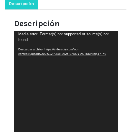
10ml,
Descripción
AU48
Beautilux
Descripción
cantidad
Reproductor
Media error: Format(s) not supported or source(s) not
found
de
vídeo
Descargar archivo: https://tri-beauty.com/wp-
content/uploads/2025/12/AT48-2025-ENJOY-AUTUMN.mp4?_=2