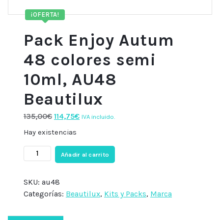
¡OFERTA!
Pack Enjoy Autum
48 colores semi
10ml, AU48
Beautilux
El
El
135,00
€
114,75
€
IVA incluido.
precio
precio
Hay existencias
original
actual
Pack
era:
es:
Añadir al carrito
Enjoy
135,00€.
114,75€.
Autum
SKU:
au48
48
Categorías:
Beautilux
,
Kits y Packs
,
Marca
colores
semi