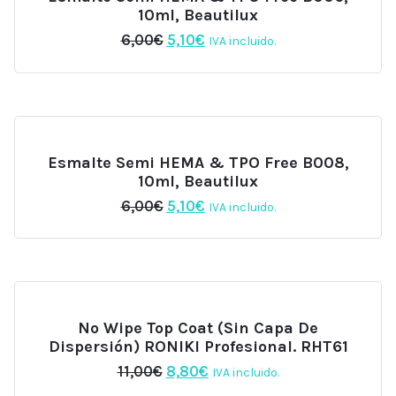
10ml, Beautilux
El
El
6,00
€
5,10
€
IVA incluido.
precio
precio
original
actual
era:
es:
6,00€.
5,10€.
Esmalte Semi HEMA & TPO Free B008,
10ml, Beautilux
El
El
6,00
€
5,10
€
IVA incluido.
precio
precio
original
actual
era:
es:
6,00€.
5,10€.
No Wipe Top Coat (sin Capa De
Dispersión) RONIKI Profesional. RHT61
El
El
11,00
€
8,80
€
IVA incluido.
precio
precio