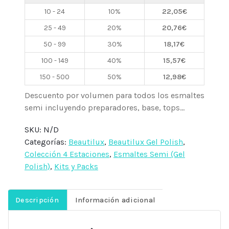
semi
10 - 24
10%
22,05
€
10ml,
25 - 49
20%
20,76
€
SU25
50 - 99
30%
18,17
€
Beautilux
cantidad
100 - 149
40%
15,57
€
150 - 500
50%
12,98
€
Descuento por volumen para todos los esmaltes
semi incluyendo preparadores, base, tops...
SKU:
N/D
Categorías:
Beautilux
,
Beautilux Gel Polish
,
Colección 4 Estaciones
,
Esmaltes Semi (Gel
Polish)
,
Kits y Packs
Descripción
Información adicional