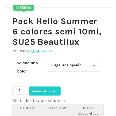
¡OFERTA!
Pack Hello Summer
6 colores semi 10ml,
SU25 Beautilux
El
El
25,95
€
22,05
€
IVA incluido.
precio
precio
Selecciona
original
actual
era:
es:
Color
25,95€.
22,05€.
Pack
Añadir al carrito
Hello
Oferta de dtos. por volumen
Summer
6
Cantidad
Descuento
Precio
descontado
colores