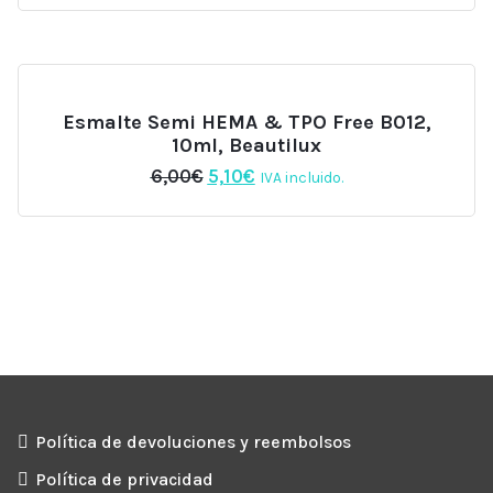
original
actual
era:
es:
11,00€.
8,80€.
Esmalte Semi HEMA & TPO Free B012,
10ml, Beautilux
El
El
6,00
€
5,10
€
IVA incluido.
precio
precio
original
actual
era:
es:
6,00€.
5,10€.
Política de devoluciones y reembolsos
Política de privacidad