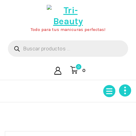
Saltar
al
contenido
Todo para tus manicuras perfectas!
Búsqueda
de
productos
0
0