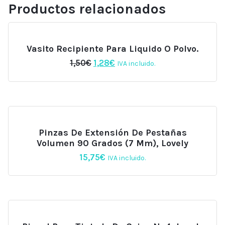
Productos relacionados
Vasito Recipiente Para Liquido O Polvo.
El
El
1,50
€
1,28
€
IVA incluido.
precio
precio
original
actual
era:
es:
1,50€.
1,28€.
Pinzas De Extensión De Pestañas
Volumen 90 Grados (7 Mm), Lovely
15,75
€
IVA incluido.