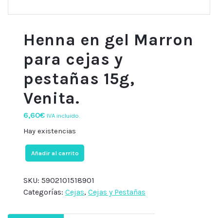
Henna en gel Marron
para cejas y
pestañas 15g,
Venita.
6,60
€
IVA incluido.
Hay existencias
Henna
Añadir al carrito
en
gel
SKU:
5902101518901
Marron
Categorías:
Cejas
,
Cejas y Pestañas
para
cejas