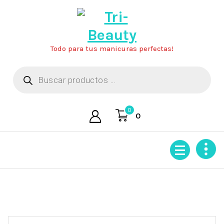
Saltar
al
contenido
Todo para tus manicuras perfectas!
Búsqueda
de
productos
0
0