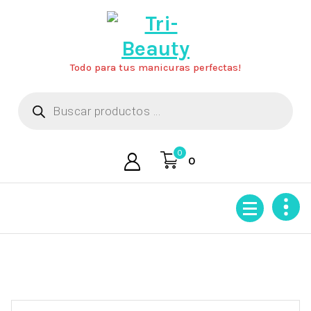
Saltar
al
contenido
Todo para tus manicuras perfectas!
Búsqueda
de
productos
0
0