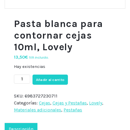
Pasta blanca para
contornar cejas
10ml, Lovely
13,50
€
IVA incluido.
Hay existencias
Pasta
Añadir al carrito
blanca
para
SKU:
6983727230711
contornar
Categorías:
Cejas
,
Cejas y Pestañas
,
Lovely
,
cejas
Materiales adicionales
,
Pestañas
10ml,
Lovely
cantidad
Descripción