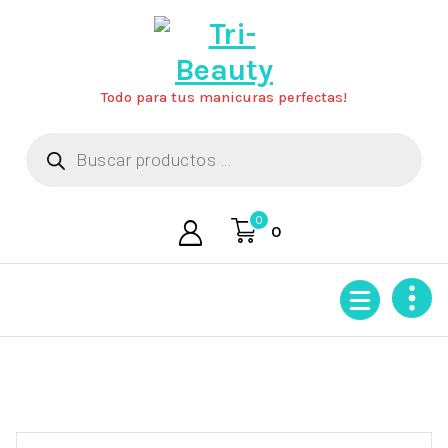
Saltar
al
contenido
Todo para tus manicuras perfectas!
Búsqueda
de
productos
0
0