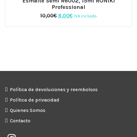
Esmalte Semi R6002, 15ml RONIKI
Professional
El
El
10,00
€
8,00
€
IVA incluido.
precio
precio
original
actual
era:
es:
10,00€.
8,00€.
Política de devoluciones y reembolsos
Política de privacidad
Quienes Somos
Contacto
Instagram