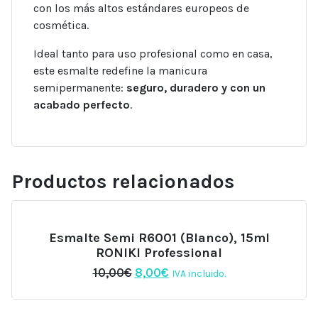
con los más altos estándares europeos de
cosmética.
Ideal tanto para uso profesional como en casa,
este esmalte redefine la manicura
semipermanente:
seguro, duradero y con un
acabado perfecto
.
Productos relacionados
Esmalte Semi R6001 (Blanco), 15ml
RONIKI Professional
El
El
10,00
€
8,00
€
IVA incluido.
precio
precio
original
actual
era:
es: