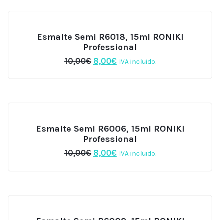
10,00€.
8,00€.
Esmalte Semi R6018, 15ml RONIKI
Professional
El
El
10,00
€
8,00
€
IVA incluido.
precio
precio
original
actual
era:
es:
10,00€.
8,00€.
Esmalte Semi R6006, 15ml RONIKI
Professional
El
El
10,00
€
8,00
€
IVA incluido.
precio
precio
original
actual
era:
es:
10,00€.
8,00€.