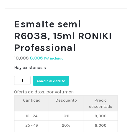
Esmalte semi
R6038, 15ml RONIKI
Professional
El
El
10,00
€
8,00
€
IVA incluido.
precio
precio
Hay existencias
original
actual
Esmalte
era:
es:
Añadir al carrito
semi
10,00€.
8,00€.
Oferta de dtos. por volumen
R6038,
15ml
Cantidad
Descuento
Precio
descontado
RONIKI
Professional
10 - 24
10%
9,00
€
cantidad
25 - 49
20%
8,00
€