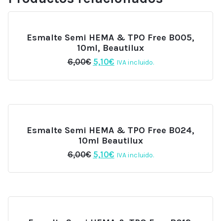
Esmalte Semi HEMA & TPO Free B005,
10ml, Beautilux
El
El
6,00
€
5,10
€
IVA incluido.
precio
precio
original
actual
era:
es:
6,00€.
5,10€.
Esmalte Semi HEMA & TPO Free B024,
10ml Beautilux
El
El
6,00
€
5,10
€
IVA incluido.
precio
precio
original
actual
era:
es:
6,00€.
5,10€.