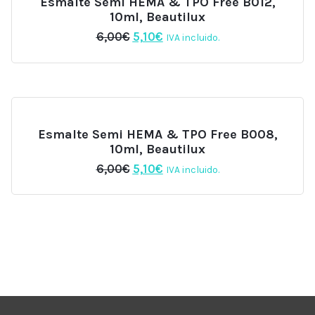
Esmalte Semi HEMA & TPO Free B012,
10ml, Beautilux
El
El
6,00
€
5,10
€
IVA incluido.
precio
precio
original
actual
era:
es:
6,00€.
5,10€.
Esmalte Semi HEMA & TPO Free B008,
10ml, Beautilux
El
El
6,00
€
5,10
€
IVA incluido.
precio
precio
original
actual
era:
es:
6,00€.
5,10€.