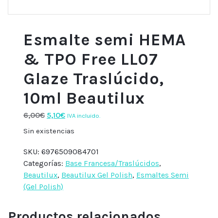
Esmalte semi HEMA
& TPO Free LL07
Glaze Traslúcido,
10ml Beautilux
El
El
6,00
€
5,10
€
IVA incluido.
precio
precio
Sin existencias
original
actual
era:
es:
SKU:
6976509084701
6,00€.
5,10€.
Categorías:
Base Francesa/Traslúcidos
,
Beautilux
,
Beautilux Gel Polish
,
Esmaltes Semi
(Gel Polish)
Productos relacionados