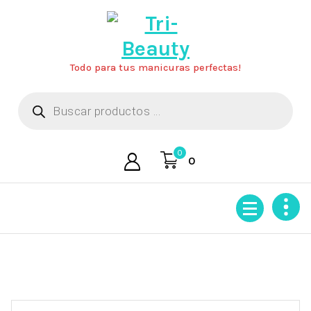
Saltar
al
contenido
Todo para tus manicuras perfectas!
Búsqueda
de
productos
0
0