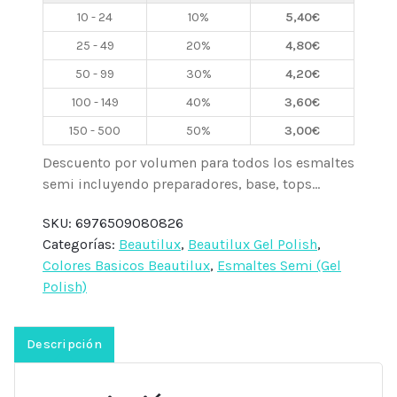
Free
10 - 24
10%
5,40
€
B001,
25 - 49
20%
4,80
€
10ml,
50 - 99
30%
4,20
€
Beautilux
cantidad
100 - 149
40%
3,60
€
150 - 500
50%
3,00
€
Descuento por volumen para todos los esmaltes
semi incluyendo preparadores, base, tops...
SKU:
6976509080826
Categorías:
Beautilux
,
Beautilux Gel Polish
,
Colores Basicos Beautilux
,
Esmaltes Semi (Gel
Polish)
Descripción