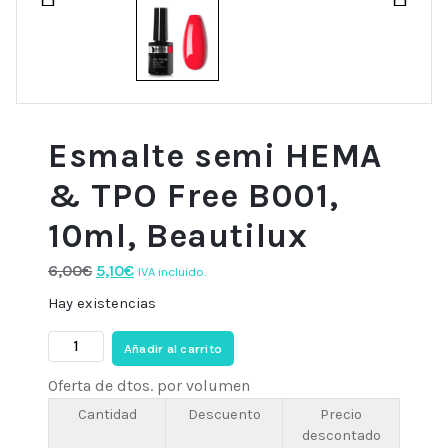
Esmalte semi HEMA
& TPO Free B001,
10ml, Beautilux
El
El
6,00
€
5,10
€
IVA incluido.
precio
precio
Hay existencias
original
actual
Esmalte
era:
es:
Añadir al carrito
semi
6,00€.
5,10€.
Oferta de dtos. por volumen
HEMA
&
Cantidad
Descuento
Precio
descontado
TPO