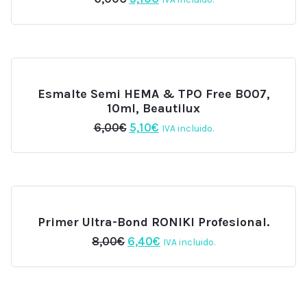
precio
precio
original
actual
era:
es:
6,00€.
5,10€.
Esmalte Semi HEMA & TPO Free B007,
10ml, Beautilux
El
El
6,00
€
5,10
€
IVA incluido.
precio
precio
original
actual
era:
es:
6,00€.
5,10€.
Primer Ultra-Bond RONIKI Profesional.
El
El
8,00
€
6,40
€
IVA incluido.
precio
precio
original
actual
era:
es:
8,00€.
6,40€.