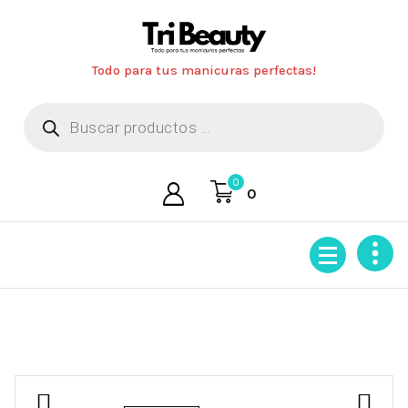
Saltar
al
contenido
Todo para tus manicuras perfectas!
Búsqueda
de
productos
0
0