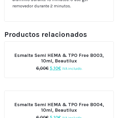
removedor durante 2 minutos.
Productos relacionados
Esmalte Semi HEMA & TPO Free B003,
10ml, Beautilux
El
El
6,00
€
5,10
€
IVA incluido.
precio
precio
original
actual
era:
es:
6,00€.
5,10€.
Esmalte Semi HEMA & TPO Free B004,
10ml, Beautilux
El
El
6,00
€
5,10
€
IVA incluido.