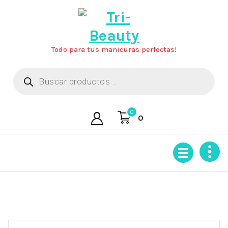
Saltar
al
contenido
Todo para tus manicuras perfectas!
Búsqueda
de
productos
0
0