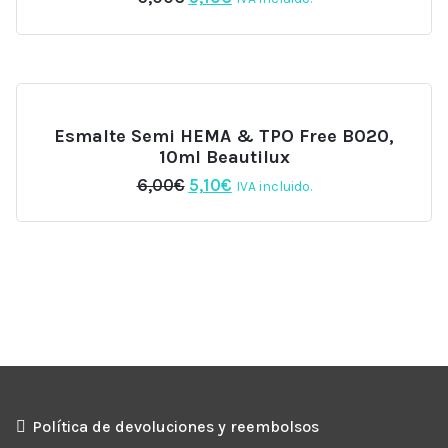
precio
precio
original
actual
era:
es:
6,00€.
5,10€.
Esmalte Semi HEMA & TPO Free B020,
10ml Beautilux
El
El
6,00
€
5,10
€
IVA incluido.
precio
precio
original
actual
era:
es:
6,00€.
5,10€.
Política de devoluciones y reembolsos