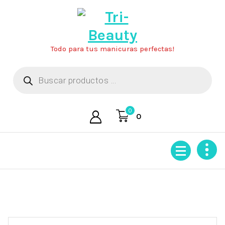
Saltar
al
contenido
Todo para tus manicuras perfectas!
Búsqueda
de
productos
0
0