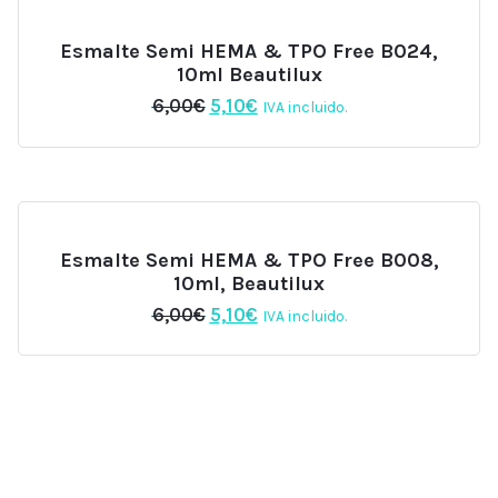
Esmalte Semi HEMA & TPO Free B024,
10ml Beautilux
El
El
6,00
€
5,10
€
IVA incluido.
precio
precio
original
actual
era:
es:
6,00€.
5,10€.
Esmalte Semi HEMA & TPO Free B008,
10ml, Beautilux
El
El
6,00
€
5,10
€
IVA incluido.
precio
precio
original
actual
era:
es:
6,00€.
5,10€.