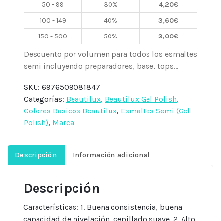
50 - 99
30%
4,20
€
Beautilux
cantidad
100 - 149
40%
3,60
€
150 - 500
50%
3,00
€
Descuento por volumen para todos los esmaltes
semi incluyendo preparadores, base, tops...
SKU:
6976509081847
Categorías:
Beautilux
,
Beautilux Gel Polish
,
Colores Basicos Beautilux
,
Esmaltes Semi (Gel
Polish)
,
Marca
Descripción
Información adicional
Descripción
Características: 1. Buena consistencia, buena
capacidad de nivelación, cepillado suave. 2. Alto