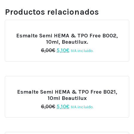
Productos relacionados
Esmalte Semi HEMA & TPO Free B002,
10ml, Beautilux.
El
El
6,00
€
5,10
€
IVA incluido.
precio
precio
original
actual
era:
es:
6,00€.
5,10€.
Esmalte Semi HEMA & TPO Free B021,
10ml Beautilux
El
El
6,00
€
5,10
€
IVA incluido.
precio
precio
original
actual
era:
es:
6,00€.
5,10€.