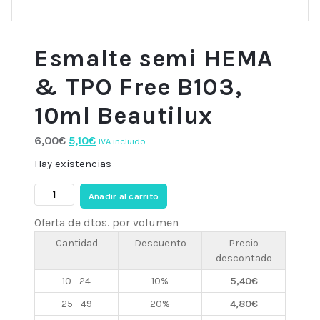
Esmalte semi HEMA
& TPO Free B103,
10ml Beautilux
El
El
6,00
€
5,10
€
IVA incluido.
precio
precio
Hay existencias
original
actual
Esmalte
era:
es:
Añadir al carrito
semi
6,00€.
5,10€.
Oferta de dtos. por volumen
HEMA
&
Cantidad
Descuento
Precio
descontado
TPO
Free
10 - 24
10%
5,40
€
B103,
25 - 49
20%
4,80
€
10ml