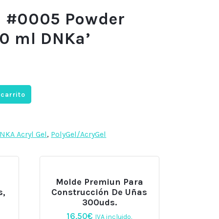
l #0005 Powder
30 ml DNKa’
 carrito
NKA Acryl Gel
,
PolyGel/AcryGel
Molde Premiun Para
s,
Construcción De Uñas
300uds.
16,50
€
IVA incluido.