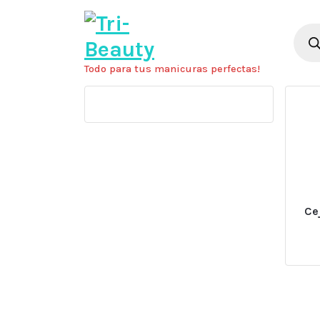
Saltar
al
Búsq
de
contenido
prod
Todo para tus manicuras perfectas!
Ce