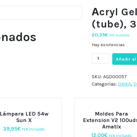
Аcryl Ge
(tube), 
onados
20,35
€
IVA incluido.
Hay existencias
Аcryl
Añadir al
Gel
#0005
SKU:
AGD0005T
Powder
Categorías:
DNKA
,
D
(tube),
30
ml
DNKa'
Lámpara LED 54w
Moldes Para
cantidad
Sun X
Extension V2 100ud
Amatix
39,95
€
IVA incluido.
12,00
€
IVA incluido.