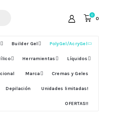
0
0
Builder Gel
PolyGel/AcryGel
ílico
Herramientas
Líquidos
cional
Marca
Cremas y Geles
Depilación
Unidades limitadas!
OFERTAS!!