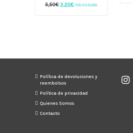
El
El
5,50
€
3,20
€
IVA incluido.
precio
precio
original
actual
era:
es:
5,50€.
3,20€.
Política de devoluciones y
reembolsos
Política de privacidad
Quienes Somos
Contacto