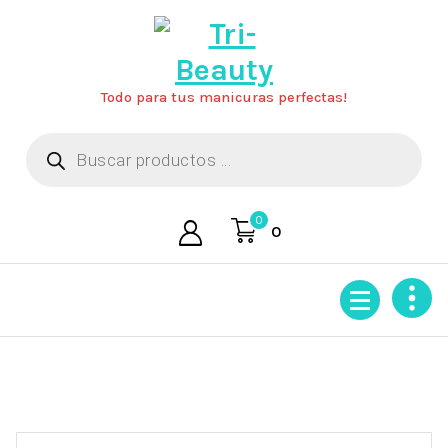
Saltar
al
contenido
Todo para tus manicuras perfectas!
Búsqueda
de
productos
0
0