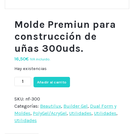
Molde Premiun para
construcción de
uñas 300uds.
16,50
€
IVA incluido.
Hay existencias
Molde
Añadir al carrito
Premiun
para
SKU:
nf-300
construcción
Categorías:
Beautilux
,
Builder Gel
,
Dual Form y
de
Moldes
,
PolyGel/AcryGel
,
Utilidades
,
Utilidades
,
uñas
Utilidades
300uds.
cantidad