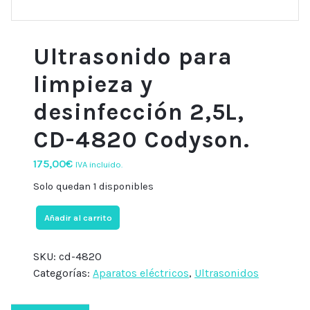
Ultrasonido para
limpieza y
desinfección 2,5L,
CD-4820 Codyson.
175,00
€
IVA incluido.
Solo quedan 1 disponibles
Ultrasonido
Añadir al carrito
para
limpieza
SKU:
cd-4820
y
Categorías:
Aparatos eléctricos
,
Ultrasonidos
desinfección
2,5L,