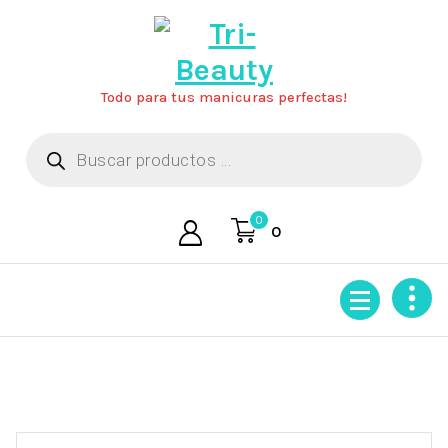
Saltar
al
contenido
Todo para tus manicuras perfectas!
Búsqueda
de
productos
0
0