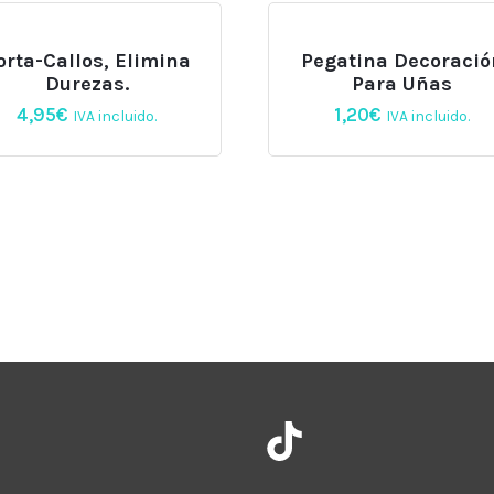
orta-Callos, Elimina
Pegatina Decoració
Durezas.
Para Uñas
4,95
€
1,20
€
IVA incluido.
IVA incluido.
Instagram
TikTok