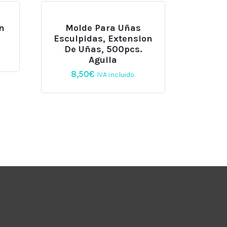
n
Molde Para Uñas
Esculpidas, Extension
De Uñas, 500pcs.
Aguila
8,50
€
IVA incluido.