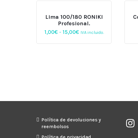
Lima 100/180 RONIKI
C
Profesional.
Rango
1,00
€
-
15,00
€
IVA incluido.
de
precios:
desde
1,00€
hasta
15,00€
Política de devoluciones y
reembolsos
Política de privacidad