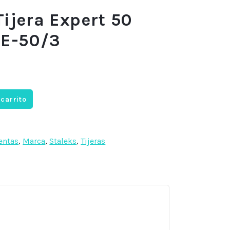
Tijera Expert 50
SE-50/3
 carrito
entas
,
Marca
,
Staleks
,
Tijeras