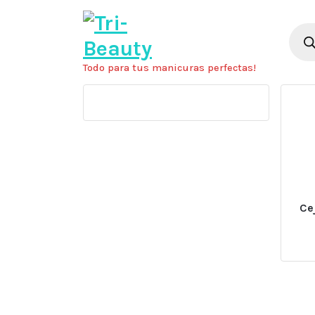
Saltar
al
Búsq
de
contenido
prod
Todo para tus manicuras perfectas!
Ce