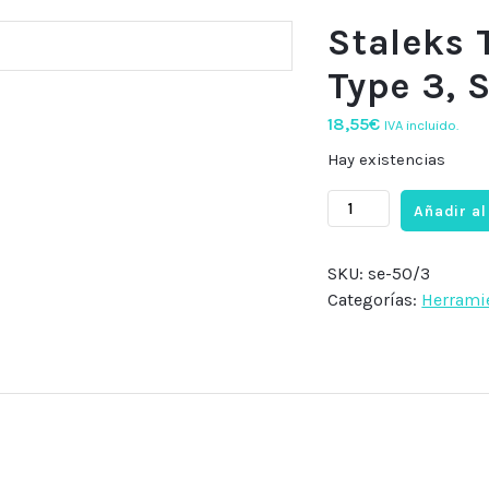
Staleks 
Type 3, 
18,55
€
IVA incluido.
Hay existencias
Staleks
Añadir al
Tijera
Expert
SKU:
se-50/3
50
Categorías:
Herrami
Type
3,
SE-
50/3
cantidad