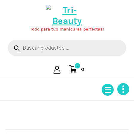
Saltar
al
contenido
Todo para tus manicuras perfectas!
Búsqueda
de
productos
0
0