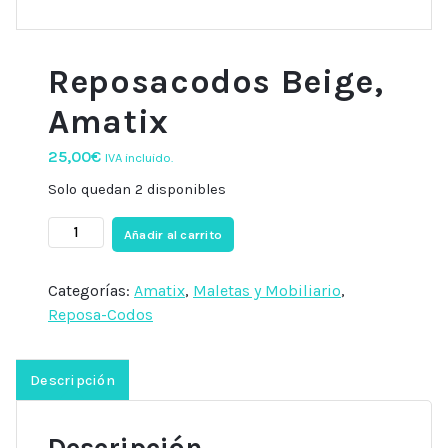
Reposacodos Beige,
Amatix
25,00
€
IVA incluido.
Solo quedan 2 disponibles
Reposacodos
Añadir al carrito
Beige,
Amatix
Categorías:
Amatix
,
Maletas y Mobiliario
,
cantidad
Reposa-Codos
Descripción
Descripción