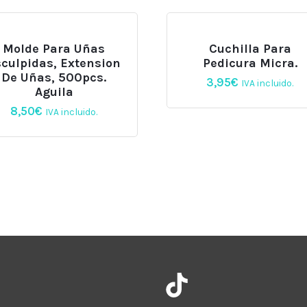
Molde Para Uñas
Cuchilla Para
culpidas, Extension
Pedicura Micra.
De Uñas, 500pcs.
3,95
€
IVA incluido.
Aguila
8,50
€
IVA incluido.
Instagram
TikTok