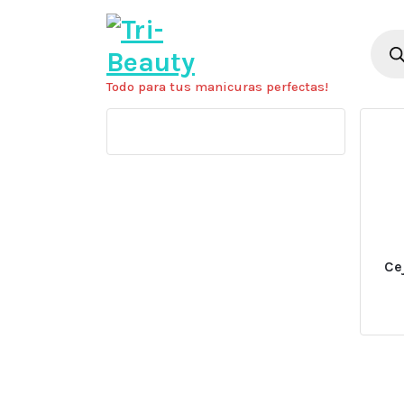
Saltar
al
Búsq
de
contenido
prod
Todo para tus manicuras perfectas!
Ce