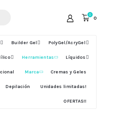
0
0
Builder Gel
PolyGel/AcryGel
ílico
Herramientas
Líquidos
cional
Marca
Cremas y Geles
Depilación
Unidades limitadas!
OFERTAS!!