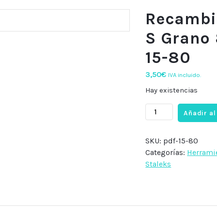
Recambi
S Grano 
15-80
3,50
€
IVA incluido.
Hay existencias
Recambio
Añadir al
para
Pododisc
SKU:
pdf-15-80
S
Categorías:
Herrami
Grano
Staleks
80
(50uds),
PDF-
15-
80