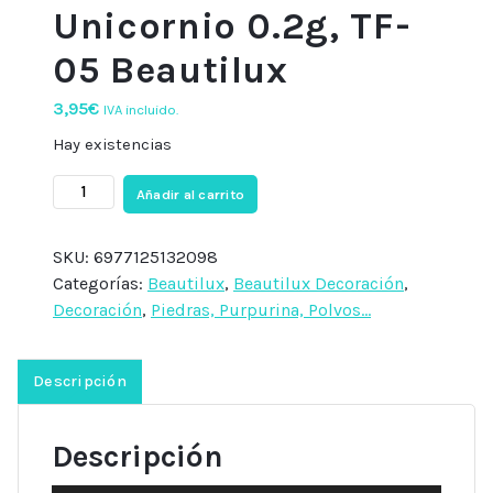
Unicornio 0.2g, TF-
05 Beautilux
3,95
€
IVA incluido.
Hay existencias
Polvo
Añadir al carrito
efecto
Unicornio
SKU:
6977125132098
0.2g,
Categorías:
Beautilux
,
Beautilux Decoración
,
TF-
Decoración
,
Piedras, Purpurina, Polvos...
05
Beautilux
cantidad
Descripción
Descripción