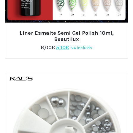
Liner Esmalte Semi Gel Polish 10ml,
Beautilux
El
El
6,00
€
5,10
€
IVA incluido.
precio
precio
original
actual
era:
es:
6,00€.
5,10€.