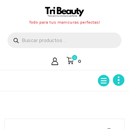
Saltar
al
contenido
Todo para tus manicuras perfectas!
Búsqueda
de
productos
0
0