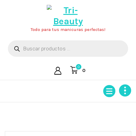
Saltar
al
contenido
Todo para tus manicuras perfectas!
Búsqueda
de
productos
0
0