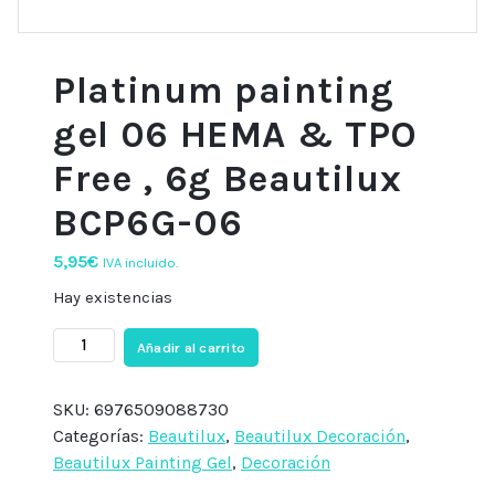
Platinum painting
gel 06 HEMA & TPO
Free , 6g Beautilux
BCP6G-06
5,95
€
IVA incluido.
Hay existencias
Platinum
Añadir al carrito
painting
gel
SKU:
6976509088730
06
Categorías:
Beautilux
,
Beautilux Decoración
,
HEMA
Beautilux Painting Gel
,
Decoración
&