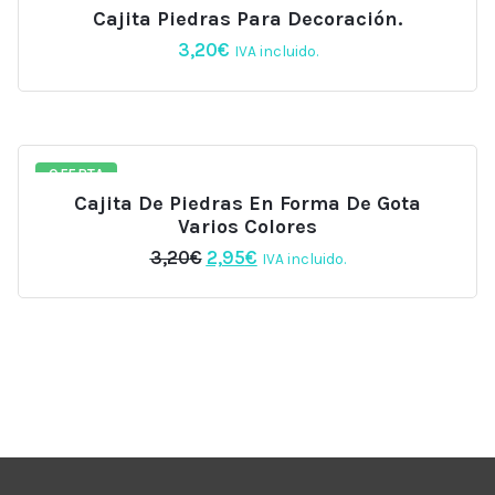
Cajita Piedras Para Decoración.
3,20
€
IVA incluido.
OFERTA
Cajita De Piedras En Forma De Gota
Varios Colores
El
El
3,20
€
2,95
€
IVA incluido.
precio
precio
original
actual
era:
es:
3,20€.
2,95€.