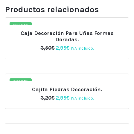
TPO
Productos relacionados
Free
,
6g
OFERTA
Beautilux
Caja Decoración Para Uñas Formas
BCP6G-
Doradas.
06
El
El
3,50
€
2,95
€
IVA incluido.
cantidad
precio
precio
original
actual
era:
es:
3,50€.
2,95€.
OFERTA
Cajita Piedras Decoración.
El
El
3,20
€
2,95
€
IVA incluido.
precio
precio
original
actual
era:
es:
3,20€.
2,95€.