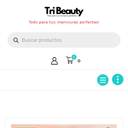
Saltar
al
contenido
Todo para tus manicuras perfectas!
Búsqueda
de
productos
0
0