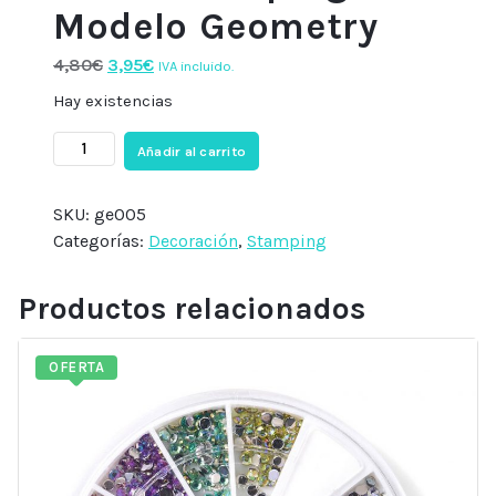
Modelo Geometry
El
El
4,80
€
3,95
€
IVA incluido.
precio
precio
Hay existencias
original
actual
Placa
era:
es:
Añadir al carrito
Stamping
4,80€.
3,95€.
Modelo
SKU:
ge005
Geometry
Categorías:
Decoración
,
Stamping
cantidad
Productos relacionados
OFERTA