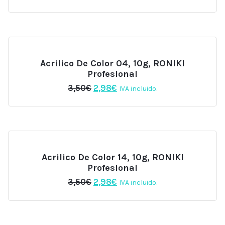
precio
precio
original
actual
era:
es:
3,50€.
2,98€.
Acrilico De Color 04, 10g, RONIKI
Profesional
El
El
3,50
€
2,98
€
IVA incluido.
precio
precio
original
actual
era:
es:
3,50€.
2,98€.
Acrilico De Color 14, 10g, RONIKI
Profesional
El
El
3,50
€
2,98
€
IVA incluido.
precio
precio
original
actual
era:
es:
3,50€.
2,98€.