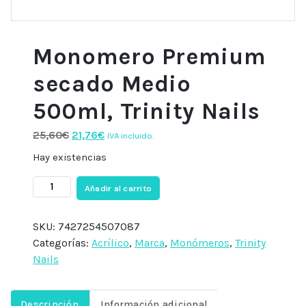
Monomero Premium
secado Medio
500ml, Trinity Nails
El
El
25,60
€
21,76
€
IVA incluido.
precio
precio
Hay existencias
original
actual
Monomero
era:
es:
Añadir al carrito
Premium
25,60€.
21,76€.
secado
SKU:
7427254507087
Medio
Categorías:
Acrílico
,
Marca
,
Monómeros
,
Trinity
500ml,
Nails
Trinity
Nails
cantidad
Descripción
Información adicional