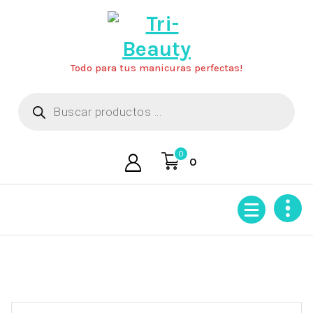
Saltar
al
contenido
Todo para tus manicuras perfectas!
Búsqueda
de
productos
0
0