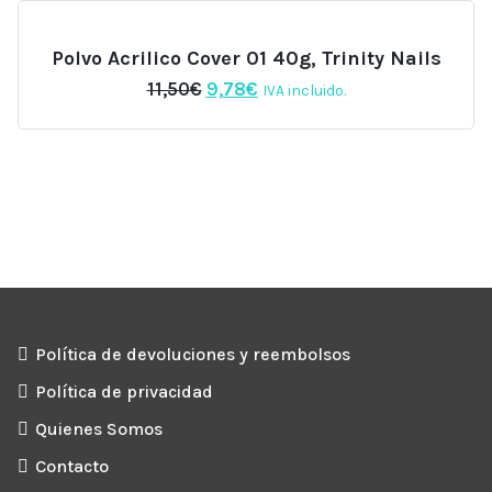
Polvo Acrilico Cover 01 40g, Trinity Nails
El
El
11,50
€
9,78
€
IVA incluido.
precio
precio
original
actual
era:
es:
11,50€.
9,78€.
Política de devoluciones y reembolsos
Política de privacidad
Quienes Somos
Contacto