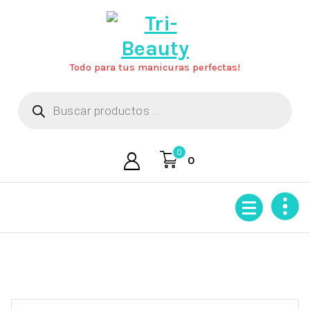
Saltar
al
contenido
Todo para tus manicuras perfectas!
Búsqueda
de
productos
0
0