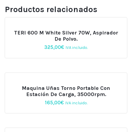
Rosa
Productos relacionados
15600mAh,
BL-
20S
Beautilux
TERI 600 M White Silver 70W, Aspirador
cantidad
De Polvo.
325,00
€
IVA incluido.
Maquina Uñas Torno Portable Con
Estación De Carga, 35000rpm.
165,00
€
IVA incluido.