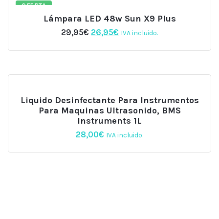
OFERTA
Lámpara LED 48w Sun X9 Plus
El
El
29,95
€
26,95
€
IVA incluido.
precio
precio
original
actual
era:
es:
29,95€.
26,95€.
Liquido Desinfectante Para Instrumentos
Para Maquinas Ultrasonido, BMS
Instruments 1L
28,00
€
IVA incluido.