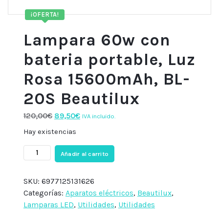
¡OFERTA!
Lampara 60w con
bateria portable, Luz
Rosa 15600mAh, BL-
20S Beautilux
El
El
120,00
€
89,50
€
IVA incluido.
precio
precio
Hay existencias
original
actual
Lampara
era:
es:
Añadir al carrito
60w
120,00€.
89,50€.
con
SKU:
6977125131626
bateria
Categorías:
Aparatos eléctricos
,
Beautilux
,
portable,
Lamparas LED
,
Utilidades
,
Utilidades
Luz