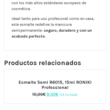
con los más altos estándares europeos de
cosmética.
Ideal tanto para uso profesional como en casa,
este esmalte redefine la manicura
semipermanente:
seguro, duradero y con un
acabado perfecto
.
Productos relacionados
Esmalte Semi R6015, 15ml RONIKI
Professional
El
El
10,00
€
8,00
€
IVA incluido.
precio
precio
original
actual
era:
es: