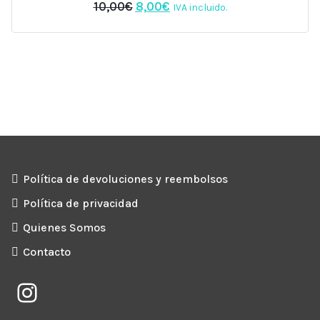
El
El
10,00
€
8,00
€
IVA incluido.
precio
precio
original
actual
era:
es:
10,00€.
8,00€.
Política de devoluciones y reembolsos
Política de privacidad
Quienes Somos
Contacto
Instagram