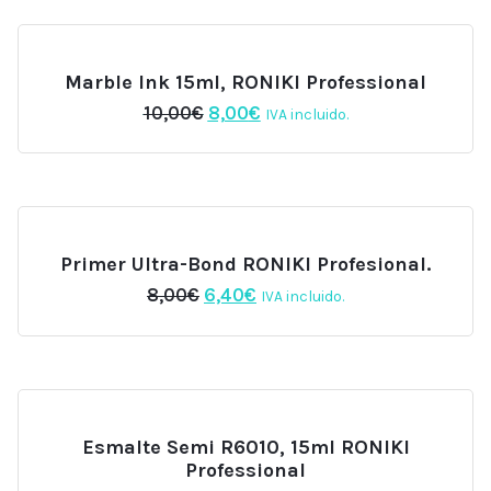
10,00€.
8,00€.
Marble Ink 15ml, RONIKI Professional
El
El
10,00
€
8,00
€
IVA incluido.
precio
precio
original
actual
era:
es:
10,00€.
8,00€.
Primer Ultra-Bond RONIKI Profesional.
El
El
8,00
€
6,40
€
IVA incluido.
precio
precio
original
actual
era:
es:
8,00€.
6,40€.
Esmalte Semi R6010, 15ml RONIKI
Professional