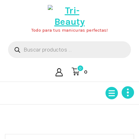
Saltar
al
contenido
Todo para tus manicuras perfectas!
Búsqueda
de
productos
0
0