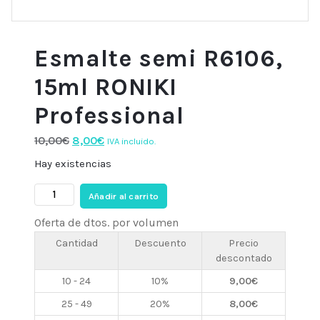
Esmalte semi R6106,
15ml RONIKI
Professional
El
El
10,00
€
8,00
€
IVA incluido.
precio
precio
Hay existencias
original
actual
Esmalte
era:
es:
Añadir al carrito
semi
10,00€.
8,00€.
Oferta de dtos. por volumen
R6106,
15ml
Cantidad
Descuento
Precio
descontado
RONIKI
Professional
10 - 24
10%
9,00
€
cantidad
25 - 49
20%
8,00
€