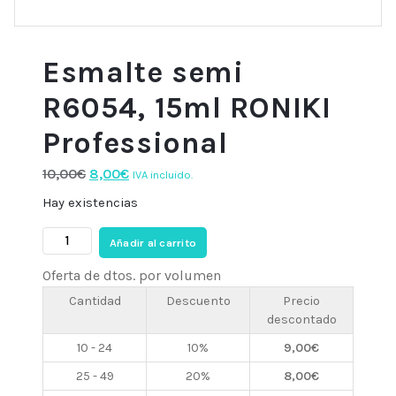
Esmalte semi
R6054, 15ml RONIKI
Professional
El
El
10,00
€
8,00
€
IVA incluido.
precio
precio
Hay existencias
original
actual
Esmalte
era:
es:
Añadir al carrito
semi
10,00€.
8,00€.
Oferta de dtos. por volumen
R6054,
15ml
Cantidad
Descuento
Precio
descontado
RONIKI
Professional
10 - 24
10%
9,00
€
cantidad
25 - 49
20%
8,00
€