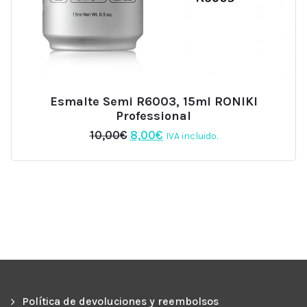
Esmalte Semi R6003, 15ml RONIKI
Professional
El
El
10,00
€
8,00
€
IVA incluido.
precio
precio
original
actual
era:
es:
10,00€.
8,00€.
Política de devoluciones y reembolsos