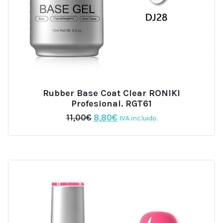
Rubber Base Coat Clear RONIKI
Profesional. RGT61
El
El
11,00
€
8,80
€
IVA incluido.
precio
precio
original
actual
era:
es:
11,00€.
8,80€.