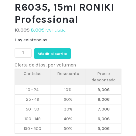
R6035, 15ml RONIKI
Professional
El
El
10,00
€
8,00
€
IVA incluido.
precio
precio
Hay existencias
original
actual
Esmalte
era:
es:
Añadir al carrito
semi
10,00€.
8,00€.
Oferta de dtos. por volumen
R6035,
15ml
Cantidad
Descuento
Precio
descontado
RONIKI
Professional
10 - 24
10%
9,00
€
cantidad
25 - 49
20%
8,00
€
50 - 99
30%
7,00
€
100 - 149
40%
6,00
€
150 - 500
50%
5,00
€