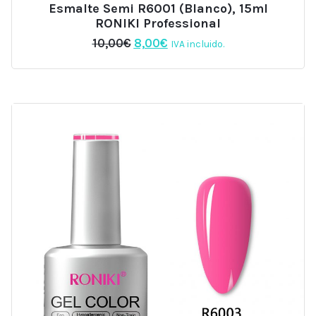
Esmalte Semi R6001 (Blanco), 15ml
RONIKI Professional
El
El
10,00
€
8,00
€
IVA incluido.
precio
precio
original
actual
era:
es:
10,00€.
8,00€.