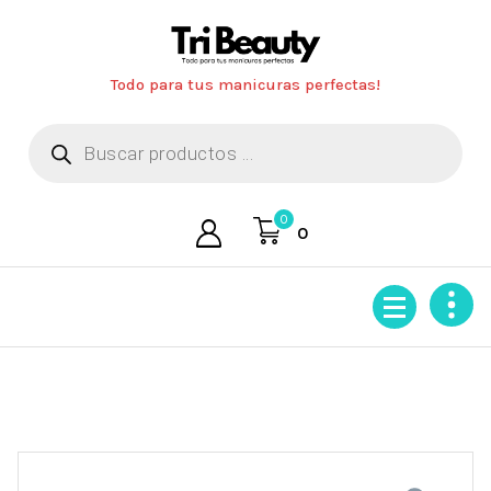
Saltar
al
contenido
Todo para tus manicuras perfectas!
Búsqueda
de
productos
0
0