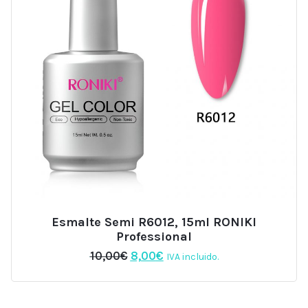
Esmalte Semi R6012, 15ml RONIKI
Professional
El
El
10,00
€
8,00
€
IVA incluido.
precio
precio
original
actual
era:
es: