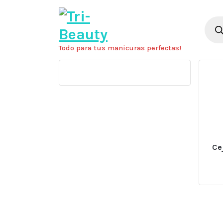
Saltar
al
Búsq
de
contenido
prod
Todo para tus manicuras perfectas!
Ce