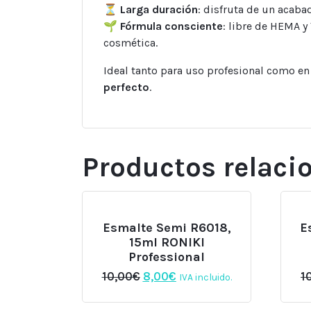
⏳
Larga duración
: disfruta de un acaba
🌱
Fórmula consciente
: libre de HEMA y
cosmética.
Ideal tanto para uso profesional como e
perfecto
.
Productos relaci
Esmalte Semi R6018,
E
15ml RONIKI
Professional
El
El
10,00
€
8,00
€
1
IVA incluido.
precio
precio
original
actual