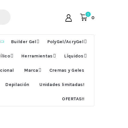
0
0
Builder Gel
PolyGel/AcryGel
ílico
Herramientas
Líquidos
cional
Marca
Cremas y Geles
Depilación
Unidades limitadas!
OFERTAS!!