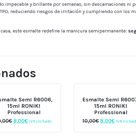
do impecable y brillante por semanas, sin descamaciones ni p
 TPO, reduciendo riesgos de irritación y cumpliendo con los 
n casa, este esmalte redefine la manicura semipermanente:
seg
onados
smalte Semi R6006,
Esmalte Semi R600
15ml RONIKI
15ml RONIKI
Professional
Professional
El
El
El
El
0,00
€
8,00
€
10,00
€
8,00
€
IVA incluido.
IVA incluid
precio
precio
precio
precio
original
actual
original
actual