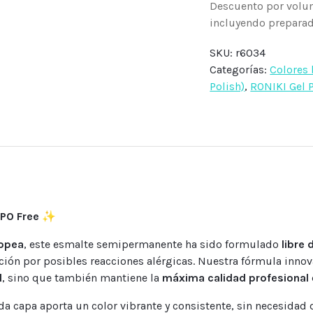
Descuento por volu
incluyendo preparado
SKU:
r6034
Categorías:
Colores
Polish)
,
RONIKI Gel 
PO Free
✨
ropea
, este esmalte semipermanente ha sido formulado
libre
ión por posibles reacciones alérgicas. Nuestra fórmula innov
l
, sino que también mantiene la
máxima calidad profesional
ada capa aporta un color vibrante y consistente, sin necesidad 