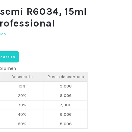
semi R6034, 15ml
rofessional
uido.
 carrito
 volumen
Descuento
Precio descontado
10%
9,00
€
20%
8,00
€
30%
7,00
€
40%
6,00
€
50%
5,00
€