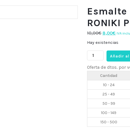
Esmalte 
RONIKI P
El
El
10,00
€
8,00
€
IVA incl
precio
precio
Hay existencias
original
actual
Esmalte
era:
es:
Añadir al
semi
10,00€.
8,00€.
Oferta de dtos. por
R6034,
15ml
Cantidad
RONIKI
10 - 24
Professional
25 - 49
cantidad
50 - 99
100 - 149
150 - 500