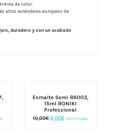
érdida de color.
más altos estándares europeos de
uro, duradero y con un acabado
7,
Esmalte Semi R6003,
15ml RONIKI
Professional
El
El
10,00
€
8,00
€
o.
IVA incluido.
precio
precio
original
actual