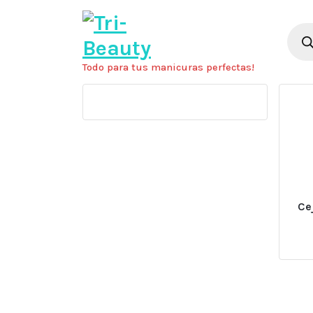
Saltar
al
Búsq
de
contenido
prod
Todo para tus manicuras perfectas!
Ce