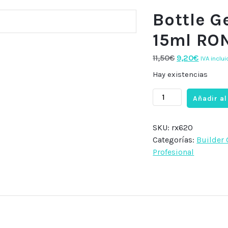
Bottle G
15ml RON
El
El
11,50
€
9,20
€
IVA inclui
precio
precio
Hay existencias
original
actual
Bottle
era:
es:
Añadir al
Gel
11,50€.
9,20€.
RX620(Glitter),
SKU:
rx620
15ml
Categorías:
Builder 
RONIKI
Profesional
Professional
cantidad