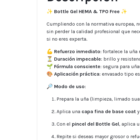
✨
Bottle Gel HEMA & TPO Free
✨
Cumpliendo con la normativa europea, 
sin perder la calidad profesional que nec
si no eres experta.
💪
Refuerzo inmediato
: fortalece la uñ
⏳
Duración impecable
: brillo y resist
🌱
Fórmula consciente
: segura para uña
🎨
Aplicación práctica
: envasado tipo e
🔎
Modo de uso
:
Prepara la uña (limpieza, limado sua
Aplica una
capa fina de base coat
y
Con el
pincel del Bottle Gel
, aplica 
Repite si deseas mayor grosor o refu