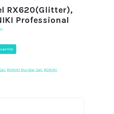
el RX620(Glitter),
IKI Professional
do.
 carrito
Gel
,
RONIKI Builder Gel
,
RONIKI