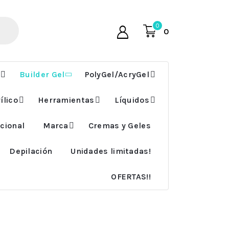
0
0
Builder Gel
PolyGel/AcryGel
ílico
Herramientas
Líquidos
cional
Marca
Cremas y Geles
Depilación
Unidades limitadas!
OFERTAS!!