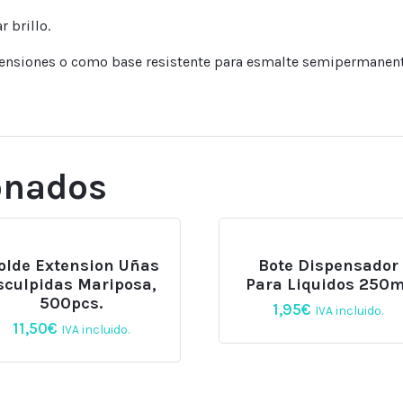
r brillo.
xtensiones o como base resistente para esmalte semipermanent
onados
olde Extension Uñas
Bote Dispensador
sculpidas Mariposa,
Para Liquidos 250m
500pcs.
1,95
€
IVA incluido.
11,50
€
IVA incluido.