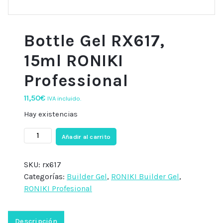
Bottle Gel RX617,
15ml RONIKI
Professional
11,50
€
IVA incluido.
Hay existencias
Bottle
Añadir al carrito
Gel
RX617,
SKU:
rx617
15ml
Categorías:
Builder Gel
,
RONIKI Builder Gel
,
RONIKI
RONIKI Profesional
Professional
cantidad
Descripción