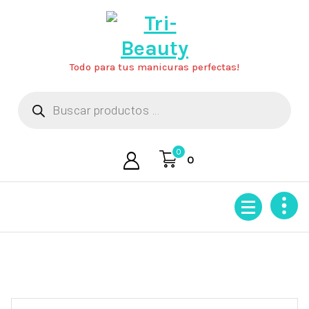
Saltar
al
contenido
Todo para tus manicuras perfectas!
Búsqueda
de
productos
0
0