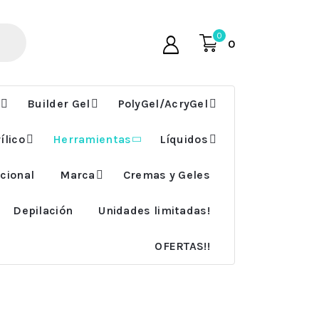
0
0
Builder Gel
PolyGel/AcryGel
ílico
Herramientas
Líquidos
cional
Marca
Cremas y Geles
Depilación
Unidades limitadas!
OFERTAS!!