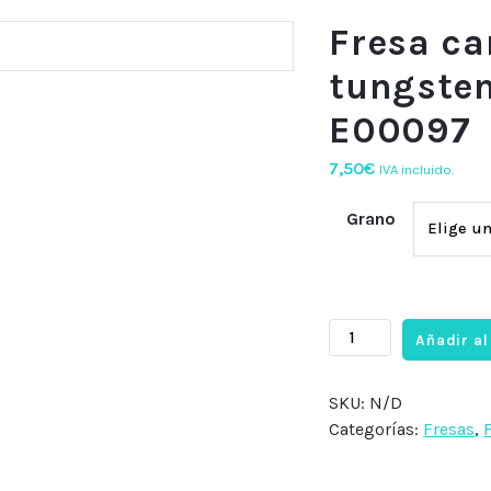
Fresa ca
tungste
E00097
7,50
€
IVA incluido.
Grano
Fresa
Añadir al
carburo
de
SKU:
N/D
tungsteno
Categorías:
Fresas
,
Paraguas,
E00097
cantidad