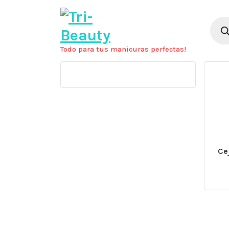
Saltar
al
Búsq
de
contenido
prod
Todo para tus manicuras perfectas!
Ce