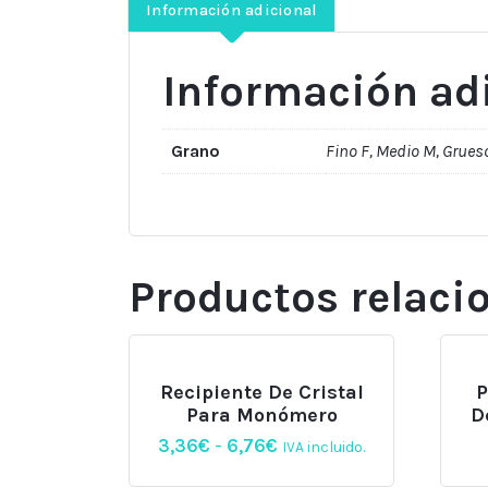
Información adicional
Información ad
Grano
Fino F, Medio M, Grues
Productos relaci
Recipiente De Cristal
P
Para Monómero
D
Rango
3,36
€
-
6,76
€
IVA incluido.
de