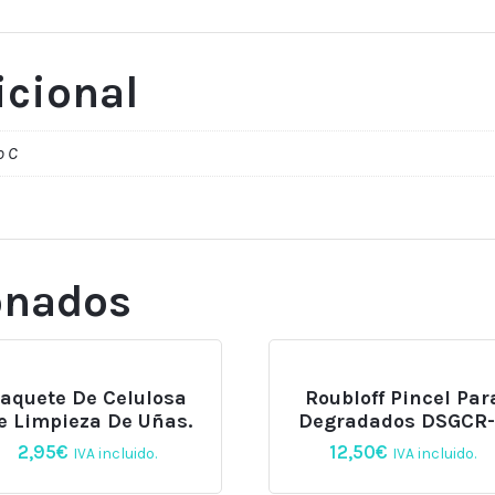
icional
o C
onados
aquete De Celulosa
Roubloff Pincel Par
e Limpieza De Uñas.
Degradados DSGCR
2,95
€
12,50
€
IVA incluido.
IVA incluido.