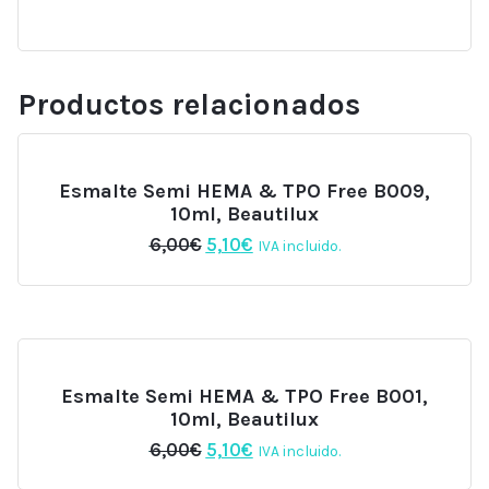
Productos relacionados
Esmalte Semi HEMA & TPO Free B009,
10ml, Beautilux
El
El
6,00
€
5,10
€
IVA incluido.
precio
precio
original
actual
era:
es:
6,00€.
5,10€.
Esmalte Semi HEMA & TPO Free B001,
10ml, Beautilux
El
El
6,00
€
5,10
€
IVA incluido.
precio
precio