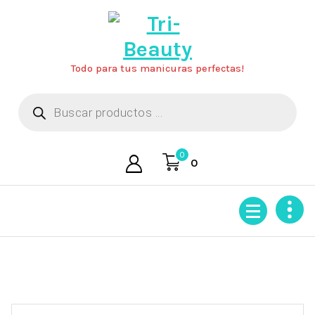
Saltar
al
contenido
Todo para tus manicuras perfectas!
Búsqueda
de
productos
0
0