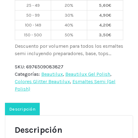
Free
25 - 49
20%
5,60
€
PT02,
50 - 99
30%
4,90
€
10ml
Beautilux
100 - 149
40%
4,20
€
cantidad
150 - 500
50%
3,50
€
Descuento por volumen para todos los esmaltes
semi incluyendo preparadores, base, tops...
SKU:
6976509083827
Categorías:
Beautilux
,
Beautilux Gel Polish
,
Colores Glitter Beautilux
,
Esmaltes Semi (Gel
Polish)
Descripción
Descripción