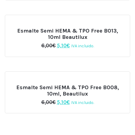
original
actual
era:
es:
6,00€.
5,10€.
Esmalte Semi HEMA & TPO Free B013,
10ml Beautilux
El
El
6,00
€
5,10
€
IVA incluido.
precio
precio
original
actual
era:
es:
6,00€.
5,10€.
Esmalte Semi HEMA & TPO Free B008,
10ml, Beautilux
El
El
6,00
€
5,10
€
IVA incluido.
precio
precio
original
actual
era:
es:
6,00€.
5,10€.