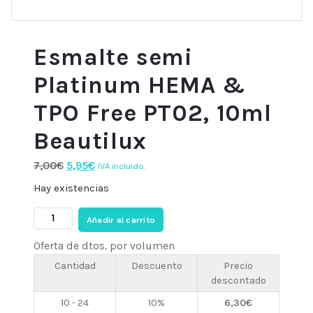
Esmalte semi
Platinum HEMA &
TPO Free PT02, 10ml
Beautilux
El
El
7,00
€
5,95
€
IVA incluido.
precio
precio
Hay existencias
original
actual
Esmalte
era:
es:
Añadir al carrito
semi
7,00€.
5,95€.
Oferta de dtos. por volumen
Platinum
HEMA
Cantidad
Descuento
Precio
descontado
&
TPO
10 - 24
10%
6,30
€