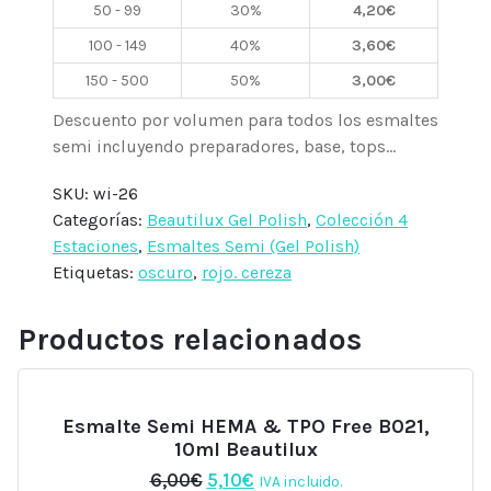
50 - 99
30%
4,20
€
100 - 149
40%
3,60
€
150 - 500
50%
3,00
€
Descuento por volumen para todos los esmaltes
semi incluyendo preparadores, base, tops...
SKU:
wi-26
Categorías:
Beautilux Gel Polish
,
Colección 4
Estaciones
,
Esmaltes Semi (Gel Polish)
Etiquetas:
oscuro
,
rojo. cereza
Productos relacionados
Esmalte Semi HEMA & TPO Free B021,
10ml Beautilux
El
El
6,00
€
5,10
€
IVA incluido.