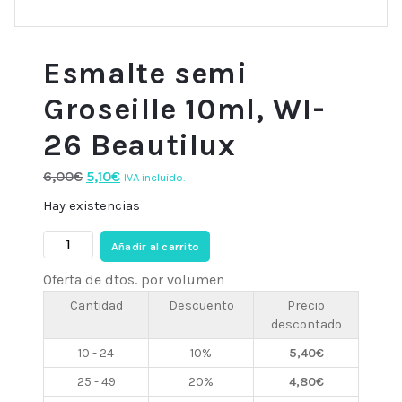
Esmalte semi
Groseille 10ml, WI-
26 Beautilux
El
El
6,00
€
5,10
€
IVA incluido.
precio
precio
Hay existencias
original
actual
Esmalte
era:
es:
Añadir al carrito
semi
6,00€.
5,10€.
Oferta de dtos. por volumen
Groseille
10ml,
Cantidad
Descuento
Precio
descontado
WI-
26
10 - 24
10%
5,40
€
Beautilux
25 - 49
20%
4,80
€
cantidad