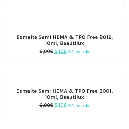
precio
precio
original
actual
era:
es:
6,00€.
5,10€.
Esmalte Semi HEMA & TPO Free B012,
10ml, Beautilux
El
El
6,00
€
5,10
€
IVA incluido.
precio
precio
original
actual
era:
es:
6,00€.
5,10€.
Esmalte Semi HEMA & TPO Free B001,
10ml, Beautilux
El
El
6,00
€
5,10
€
IVA incluido.
precio
precio
original
actual
era:
es:
6,00€.
5,10€.