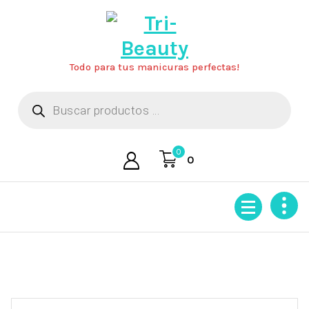
Saltar
al
contenido
Todo para tus manicuras perfectas!
Búsqueda
de
productos
0
0