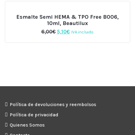
Esmalte Semi HEMA & TPO Free B006,
10ml, Beautilux
El
El
6,00
€
5,10
€
IVA incluido.
precio
precio
original
actual
era:
es:
6,00€.
5,10€.
Política de devoluciones y reembolsos
Política de privacidad
Quienes Somos