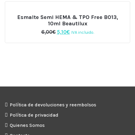
Esmalte Semi HEMA & TPO Free B013,
10ml Beautilux
El
El
6,00
€
5,10
€
IVA incluido.
precio
precio
original
actual
era:
es:
6,00€.
5,10€.
Política de devoluciones y reembolsos
Política de privacidad
Quienes Somos