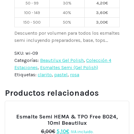
50 - 99
30%
4,20
€
100 - 149
40%
3,60
€
150 - 500
50%
3,00
€
Descuento por volumen para todos los esmaltes
semi incluyendo preparadores, base, tops...
SKU:
wi-09
Categorías:
Beautilux Gel Polish
,
Colección 4
Estaciones
,
Esmaltes Semi (Gel Polish)
Etiquetas:
clarito
,
pastel
,
rosa
Productos relacionados
Esmalte Semi HEMA & TPO Free B024,
10ml Beautilux
El
El
6,00
€
5,10
€
IVA incluido.