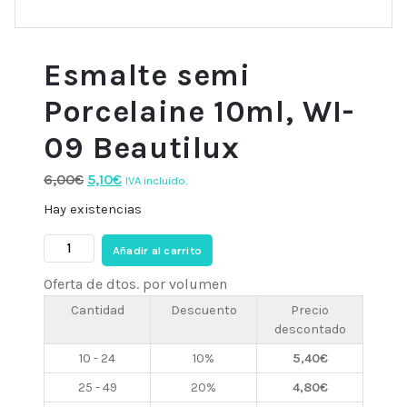
Esmalte semi
Porcelaine 10ml, WI-
09 Beautilux
El
El
6,00
€
5,10
€
IVA incluido.
precio
precio
Hay existencias
original
actual
Esmalte
era:
es:
Añadir al carrito
semi
6,00€.
5,10€.
Oferta de dtos. por volumen
Porcelaine
10ml,
Cantidad
Descuento
Precio
descontado
WI-
09
10 - 24
10%
5,40
€
Beautilux
25 - 49
20%
4,80
€
cantidad