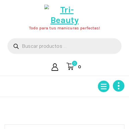
Saltar
al
contenido
Todo para tus manicuras perfectas!
Búsqueda
de
productos
0
0