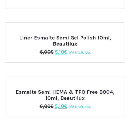
precio
precio
original
actual
era:
es:
6,00€.
5,10€.
Liner Esmalte Semi Gel Polish 10ml,
Beautilux
El
El
6,00
€
5,10
€
IVA incluido.
precio
precio
original
actual
era:
es:
6,00€.
5,10€.
Esmalte Semi HEMA & TPO Free B004,
10ml, Beautilux
El
El
6,00
€
5,10
€
IVA incluido.
precio
precio
original
actual
era:
es:
6,00€.
5,10€.