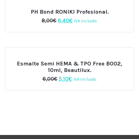
PH Bond RONIKI Profesional.
El
El
8,00
€
6,40
€
IVA incluido.
precio
precio
original
actual
era:
es:
8,00€.
6,40€.
Esmalte Semi HEMA & TPO Free B002,
10ml, Beautilux.
El
El
6,00
€
5,10
€
IVA incluido.
precio
precio
original
actual
era:
es:
6,00€.
5,10€.