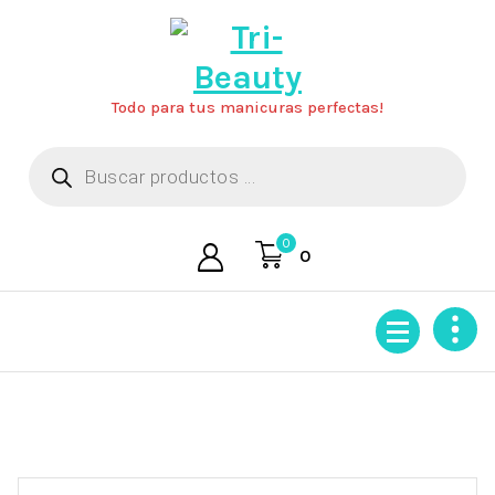
Saltar
al
contenido
Todo para tus manicuras perfectas!
Búsqueda
de
productos
0
0