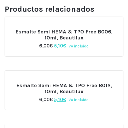
Productos relacionados
Esmalte Semi HEMA & TPO Free B006,
10ml, Beautilux
El
El
6,00
€
5,10
€
IVA incluido.
precio
precio
original
actual
era:
es:
6,00€.
5,10€.
Esmalte Semi HEMA & TPO Free B012,
10ml, Beautilux
El
El
6,00
€
5,10
€
IVA incluido.
precio
precio
original
actual
era:
es:
6,00€.
5,10€.