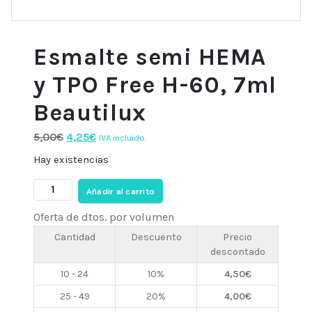
Esmalte semi HEMA
y TPO Free H-60, 7ml
Beautilux
El
El
5,00
€
4,25
€
IVA incluido.
precio
precio
Hay existencias
original
actual
Esmalte
era:
es:
Añadir al carrito
semi
5,00€.
4,25€.
Oferta de dtos. por volumen
HEMA
y
Cantidad
Descuento
Precio
descontado
TPO
Free
10 - 24
10%
4,50
€
H-
25 - 49
20%
4,00
€
60,