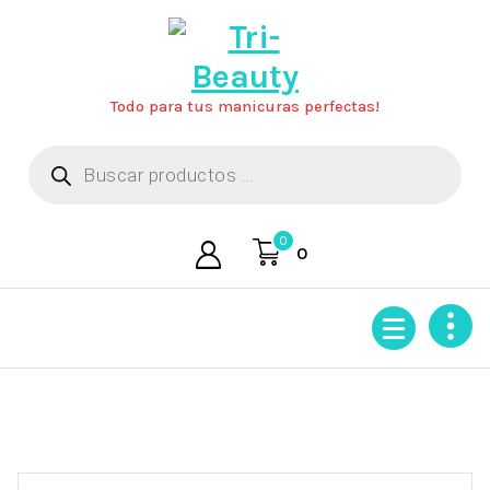
Saltar
al
contenido
Todo para tus manicuras perfectas!
Búsqueda
de
productos
0
0