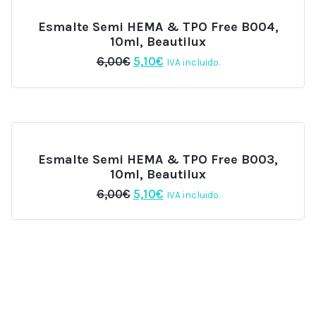
Esmalte Semi HEMA & TPO Free B004,
10ml, Beautilux
El
El
6,00
€
5,10
€
IVA incluido.
precio
precio
original
actual
era:
es:
6,00€.
5,10€.
Esmalte Semi HEMA & TPO Free B003,
10ml, Beautilux
El
El
6,00
€
5,10
€
IVA incluido.
precio
precio
original
actual
era:
es:
6,00€.
5,10€.