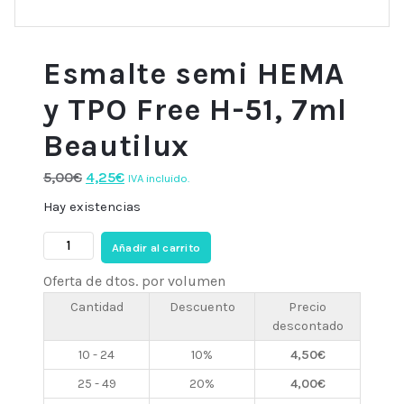
Esmalte semi HEMA
y TPO Free H-51, 7ml
Beautilux
El
El
5,00
€
4,25
€
IVA incluido.
precio
precio
Hay existencias
original
actual
Esmalte
era:
es:
Añadir al carrito
semi
5,00€.
4,25€.
Oferta de dtos. por volumen
HEMA
y
Cantidad
Descuento
Precio
descontado
TPO
Free
10 - 24
10%
4,50
€
H-
25 - 49
20%
4,00
€
51,