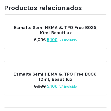
Productos relacionados
Esmalte Semi HEMA & TPO Free B025,
10ml Beautilux
El
El
6,00
€
5,10
€
IVA incluido.
precio
precio
original
actual
era:
es:
6,00€.
5,10€.
Esmalte Semi HEMA & TPO Free B006,
10ml, Beautilux
El
El
6,00
€
5,10
€
IVA incluido.
precio
precio
original
actual
era:
es:
6,00€.
5,10€.