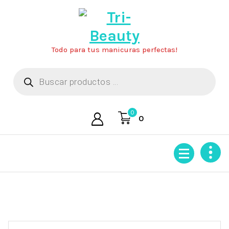
Saltar
al
contenido
Todo para tus manicuras perfectas!
Búsqueda
de
productos
0
0