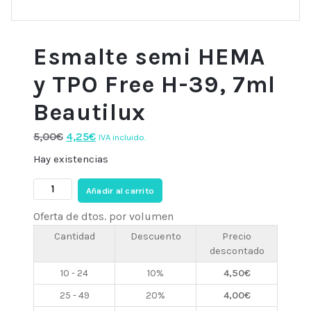
Esmalte semi HEMA
y TPO Free H-39, 7ml
Beautilux
El
El
5,00
€
4,25
€
IVA incluido.
precio
precio
Hay existencias
original
actual
Esmalte
era:
es:
Añadir al carrito
semi
5,00€.
4,25€.
Oferta de dtos. por volumen
HEMA
y
Cantidad
Descuento
Precio
descontado
TPO
Free
10 - 24
10%
4,50
€
H-
25 - 49
20%
4,00
€
39,