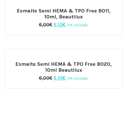
Esmalte Semi HEMA & TPO Free B011,
10ml, Beautilux
El
El
6,00
€
5,10
€
IVA incluido.
precio
precio
original
actual
era:
es:
6,00€.
5,10€.
Esmalte Semi HEMA & TPO Free B020,
10ml Beautilux
El
El
6,00
€
5,10
€
IVA incluido.
precio
precio
original
actual
era:
es:
6,00€.
5,10€.