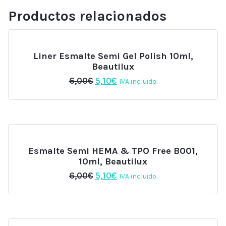
Productos relacionados
Liner Esmalte Semi Gel Polish 10ml,
Beautilux
El
El
6,00
€
5,10
€
IVA incluido.
precio
precio
original
actual
era:
es:
6,00€.
5,10€.
Esmalte Semi HEMA & TPO Free B001,
10ml, Beautilux
El
El
6,00
€
5,10
€
IVA incluido.
precio
precio
original
actual
era:
es:
6,00€.
5,10€.