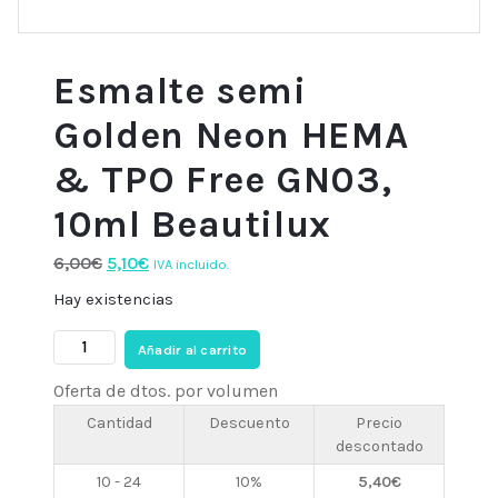
Esmalte semi
Golden Neon HEMA
& TPO Free GN03,
10ml Beautilux
El
El
6,00
€
5,10
€
IVA incluido.
precio
precio
Hay existencias
original
actual
Esmalte
era:
es:
Añadir al carrito
semi
6,00€.
5,10€.
Oferta de dtos. por volumen
Golden
Neon
Cantidad
Descuento
Precio
descontado
HEMA
&
10 - 24
10%
5,40
€