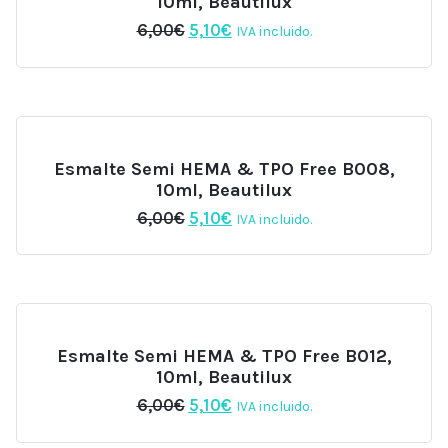
10ml, Beautilux
El
El
6,00
€
5,10
€
IVA incluido.
precio
precio
original
actual
era:
es:
6,00€.
5,10€.
Esmalte Semi HEMA & TPO Free B008,
10ml, Beautilux
El
El
6,00
€
5,10
€
IVA incluido.
precio
precio
original
actual
era:
es:
6,00€.
5,10€.
Esmalte Semi HEMA & TPO Free B012,
10ml, Beautilux
El
El
6,00
€
5,10
€
IVA incluido.
precio
precio
original
actual