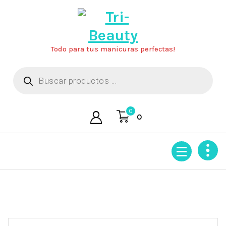
Saltar
al
contenido
Todo para tus manicuras perfectas!
Búsqueda
de
productos
0
0