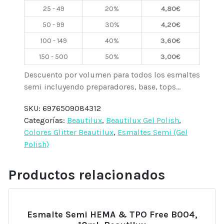
TPO
25 - 49
20%
4,80
€
Free
50 - 99
30%
4,20
€
GN03,
10ml
100 - 149
40%
3,60
€
Beautilux
150 - 500
50%
3,00
€
cantidad
Descuento por volumen para todos los esmaltes
semi incluyendo preparadores, base, tops...
SKU:
6976509084312
Categorías:
Beautilux
,
Beautilux Gel Polish
,
Colores Glitter Beautilux
,
Esmaltes Semi (Gel
Polish)
Productos relacionados
Esmalte Semi HEMA & TPO Free B004,