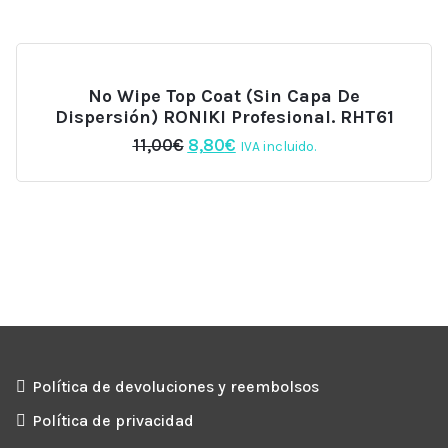
era:
es:
6,00€.
5,10€.
No Wipe Top Coat (sin Capa De
Dispersión) RONIKI Profesional. RHT61
El
El
11,00
€
8,80
€
IVA incluido.
precio
precio
original
actual
era:
es:
11,00€.
8,80€.
Política de devoluciones y reembolsos
Política de privacidad