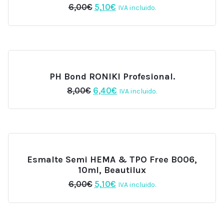
El
El
6,00
€
5,10
€
IVA incluido.
precio
precio
original
actual
era:
es:
6,00€.
5,10€.
PH Bond RONIKI Profesional.
El
El
8,00
€
6,40
€
IVA incluido.
precio
precio
original
actual
era:
es:
8,00€.
6,40€.
Esmalte Semi HEMA & TPO Free B006,
10ml, Beautilux
El
El
6,00
€
5,10
€
IVA incluido.
precio
precio
original
actual
era:
es:
6,00€.
5,10€.