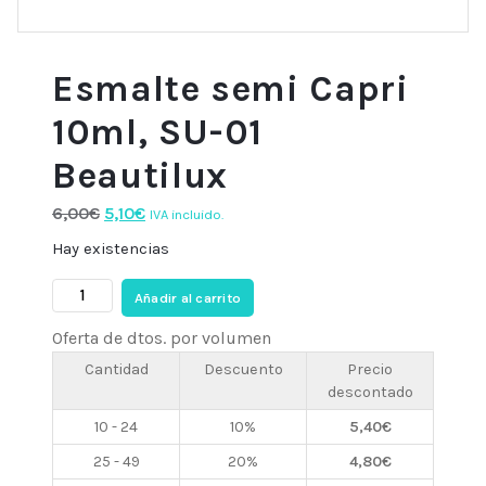
Esmalte semi Capri
10ml, SU-01
Beautilux
El
El
6,00
€
5,10
€
IVA incluido.
precio
precio
Hay existencias
original
actual
Esmalte
era:
es:
Añadir al carrito
semi
6,00€.
5,10€.
Oferta de dtos. por volumen
Capri
10ml,
Cantidad
Descuento
Precio
descontado
SU-
01
10 - 24
10%
5,40
€
Beautilux
25 - 49
20%
4,80
€
cantidad