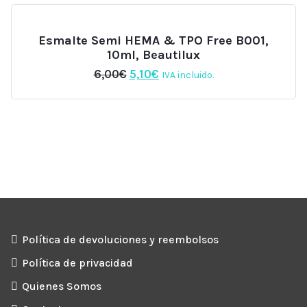
Esmalte Semi HEMA & TPO Free B001,
10ml, Beautilux
El
El
6,00
€
5,10
€
IVA incluido.
precio
precio
original
actual
era:
es:
6,00€.
5,10€.
Política de devoluciones y reembolsos
Política de privacidad
Quienes Somos