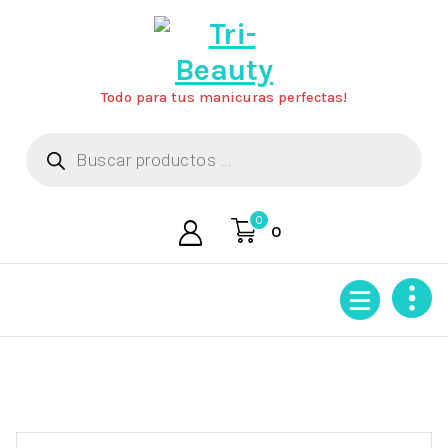
Saltar
al
contenido
Todo para tus manicuras perfectas!
Búsqueda
de
productos
0
0